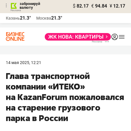
забронируй
$
82.17
€
94.84
¥
12.17
валюту
21.3°
21.3°
Казань
Москва
14 мая 2025, 12:21
Глава транспортной
компании «ИТЕКО»
на KazanForum пожаловался
на старение грузового
парка в России