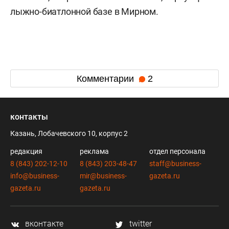
лыжно-биатлонной базе в Мирном.
Комментарии
2
контакты
Казань, Лобачевского 10, корпус 2
редакция
реклама
отдел персонала
8 (843) 202-12-10
8 (843) 203-48-47
staff@business-
info@business-
mir@business-
gazeta.ru
gazeta.ru
gazeta.ru
вконтакте
twitter