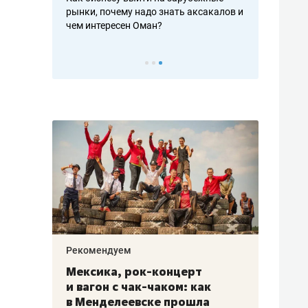
рафакте,
рынки, почему надо знать аксакалов и
о трехкратно
кредитов
чем интересен Оман?
клиентах и ч
Рекомендуем
Рекоме
ой
Мексика, рок-концерт
«Прор
и вагон с чак-чаком: как
30 ме
еским
в Менделеевске прошла
лечит