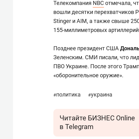
Телекомпания
NBC
отмечала, чт
вошли десятки перехватчиков Patr
Stinger и AIM, а также свыше 2
155-миллиметровых артиллерий
Позднее президент США
Дональ
Зеленским. СМИ писали, что лид
ПВО Украине. После этого Трам
«оборонительное оружие».
политика
украина
#
#
Читайте БИЗНЕС Online
в Telegram