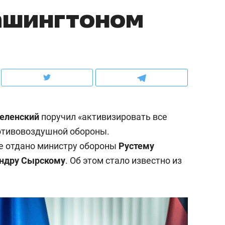
ашингтоном
ов и
о трехкратном росте цен, дотошных
школьной формы о конт
клиентах и чудных запросах мастеров
налогах и развитии без 
еленский
поручил «активизировать все
отивовоздушной обороны.
 отдано министру обороны
Рустему
ндру Сырскому
. Об этом стало известно из
ндуем
Рекомендуем
мер до квартиры и Face
Опыт выживания в дик
сто ключа: какой будет
природе, работа
асность в ЖК «Нова»
с ментальным и физич