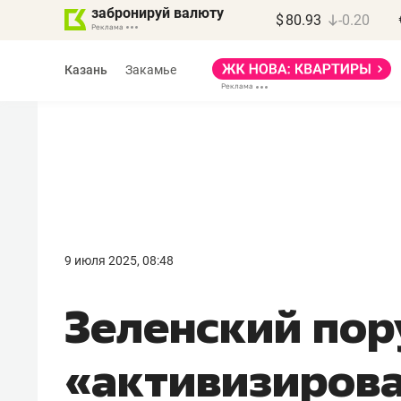
забронируй валюту
$
80.93
-0.20
Казань
Закамье
Василь Мазитов
МАРТ
9 июля 2025, 08:48
«Не зная местных
Зеленский пор
правил, бизнес может
потерять минимум
«активизирова
полгода»
Как бизнесу выйти на зарубежные