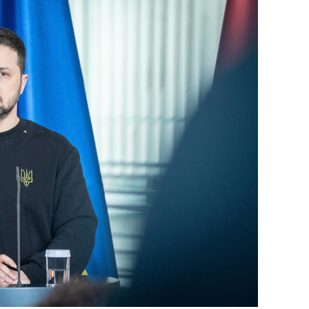
состоянием как основа
антихрупких команд