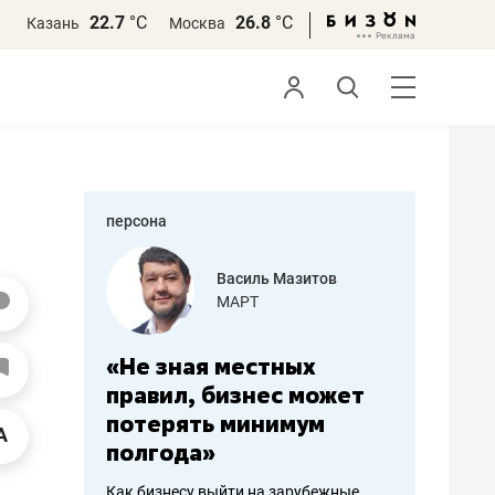
22.7
°С
26.8
°С
Казань
Москва
персона
еменова
Василь Мазитов
»
МАРТ
а: работа
«Не зная местных
«Мне лу
ечься
правил, бизнес может
не зара
вствовать
потерять минимум
чем пот
полгода»
репутац
пошиву
Как бизнесу выйти на зарубежные
Владелец от