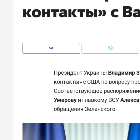
контакты» с В
рынки, почему надо знать аксакал
чем интересен Оман?
Президент Украины
Владимир З
контакты» с США по вопросу пр
Соответствующее распоряжение
Умерову
и главкому ВСУ
Алекса
обращения Зеленского.
Рекомендуем
Рекоме
Как ГК «МИР ГРУПП» и ВТБ
150 ка
создают оазис жилого
ID вме
комфорта под Казанью
безоп