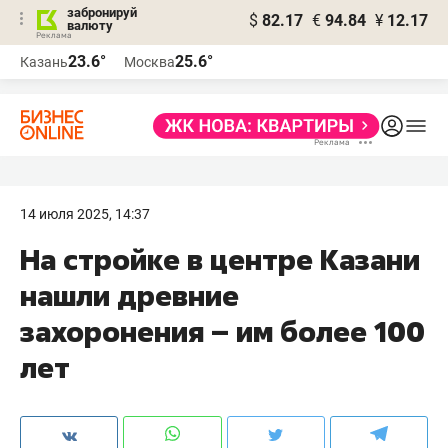
забронируй
$
82.17
€
94.84
¥
12.17
валюту
23.6°
25.6°
Казань
Москва
14 июля 2025, 14:37
На стройке в центре Казани
нашли древние
захоронения – им более 100
лет