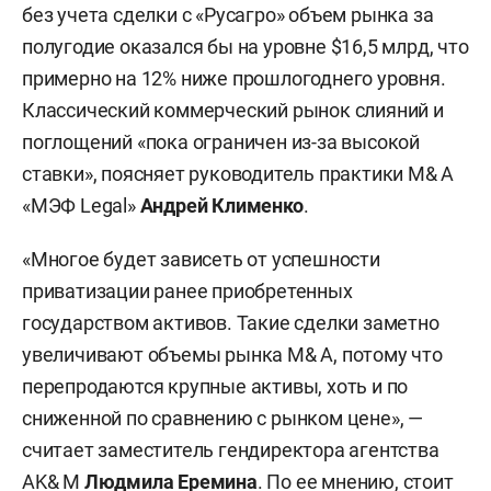
компаний для расширения бизнеса, выхода на
без учета сделки с «Русагро» объем рынка за
новые рынки или оптимизации расходов. На
полугодие оказался бы на уровне $16,5 млрд, что
российском рынке такие сделки проходят
примерно на 12% ниже прошлогоднего уровня.
между крупными и средними игроками при
Классический коммерческий рынок слияний и
участии консультантов, аудиторов и
поглощений «пока ограничен из-за высокой
государственных регуляторов.
ставки», поясняет руководитель практики M& A
«МЭФ Legal»
Андрей Клименко
.
«Многое будет зависеть от успешности
приватизации ранее приобретенных
государством активов. Такие сделки заметно
увеличивают объемы рынка M& A, потому что
перепродаются крупные активы, хоть и по
сниженной по сравнению с рынком цене», —
считает заместитель гендиректора агентства
AK& M
Людмила Еремина
. По ее мнению, стоит