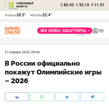
забронируй
$
80.93
€
93.19
¥
11.97
валюту
20.5°
22.4°
Казань
Москва
21 января 2026, 09:04
В России официально
покажут Олимпийские игры
– 2026