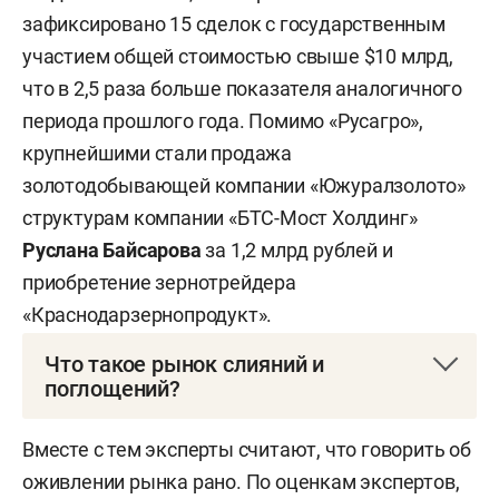
зафиксировано 15 сделок с государственным
участием общей стоимостью свыше $10 млрд,
что в 2,5 раза больше показателя аналогичного
периода прошлого года. Помимо «Русагро»,
крупнейшими стали продажа
золотодобывающей компании «Южуралзолото»
структурам компании «БТС-Мост Холдинг»
Руслана Байсарова
за 1,2 млрд рублей и
приобретение зернотрейдера
«Краснодарзернопродукт».
Что такое рынок слияний и
поглощений?
M& A (от англ. mergers and acquisitions — слияния
Вместе с тем эксперты считают, что говорить об
и поглощения) — процесс объединения
оживлении рынка рано. По оценкам экспертов,