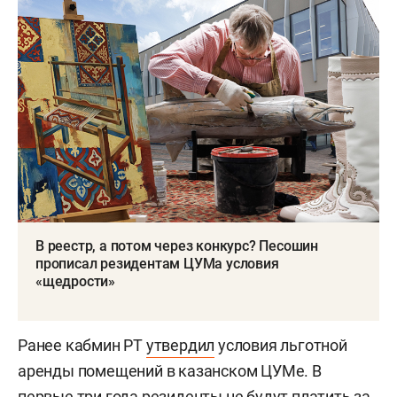
В реестр, а потом через конкурс? Песошин
прописал резидентам ЦУМа условия
«щедрости»
Ранее кабмин РТ
утвердил
условия льготной
аренды помещений в казанском ЦУМе. В
первые три года резиденты не будут платить за