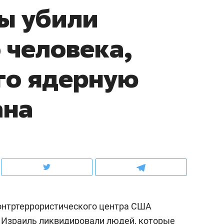
ы убили
ов и
о трехкратном росте цен, дотошных
школьной формы о конт
клиентах и чудных запросах мастеров
налогах и развитии без 
 человека,
о ядерную
ана
ндуем
Рекомендуем
мер до квартиры и Face
Опыт выживания в дик
онтртеррористического центра США
сто ключа: какой будет
природе, работа
асность в ЖК «Нова»
с ментальным и физич
 Израиль ликвидировали людей, которые