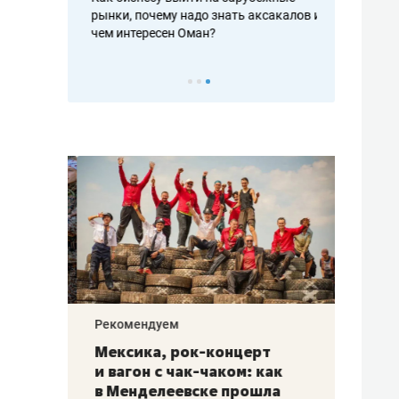
рафакте,
рынки, почему надо знать аксакалов и
о трехкратно
кредитов
чем интересен Оман?
клиентах и ч
Рекомендуем
Рекоме
ой
Мексика, рок-концерт
«Прор
и вагон с чак-чаком: как
30 ме
еским
в Менделеевске прошла
лечит