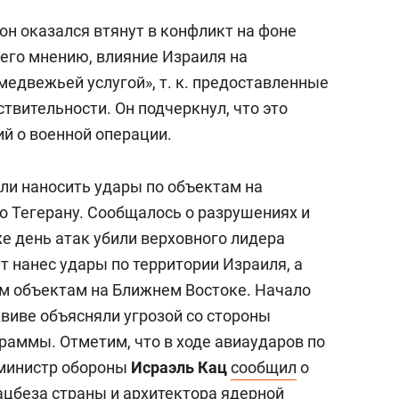
он оказался втянут в конфликт на фоне
его мнению, влияние Израиля на
медвежьей услугой», т. к. предоставленные
твительности. Он подчеркнул, что это
й о военной операции.
ли наносить удары по объектам на
по Тегерану. Сообщалось о разрушениях и
е день атак убили верховного лидера
ет нанес удары по территории Израиля, а
м объектам на Ближнем Востоке. Начало
Авиве объясняли угрозой со стороны
граммы. Отметим, что в ходе авиаударов по
 министр обороны
Исраэль Кац
сообщил
о
ацбеза страны и архитектора ядерной