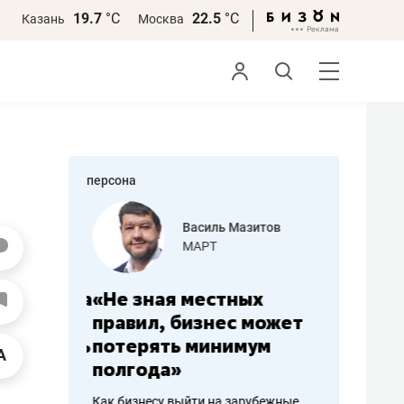
19.7
°С
22.5
°С
Казань
Москва
персона
еменова
Василь Мазитов
»
МАРТ
а: работа
«Не зная местных
«Мне лу
ечься
правил, бизнес может
не зара
вствовать
потерять минимум
чем пот
полгода»
репутац
пошиву
Как бизнесу выйти на зарубежные
Владелец от