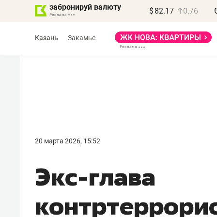
забронируй валюту
$
82.17
0.76
Казань
Закамье
Василь Мазитов
МАРТ
20 марта 2026, 15:52
«Не зная местных
Экс-глава
правил, бизнес может
потерять минимум
контртеррори
полгода»
Как бизнесу выйти на зарубежные