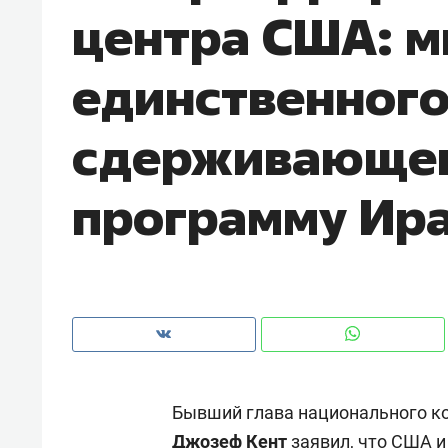
центра США: м
рынки, почему надо знать аксакал
чем интересен Оман?
единственного
сдерживающег
программу Ир
Рекомендуем
Рекоме
Как ГК «МИР ГРУПП» и ВТБ
150 ка
Бывший глава национального к
создают оазис жилого
ID вме
комфорта под Казанью
безоп
Джозеф Кент
заявил, что США и