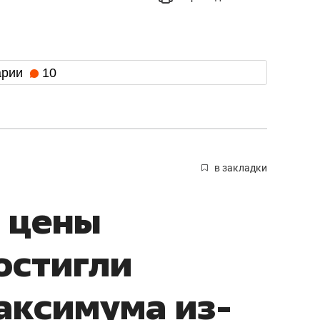
арии
10
в закладки
 цены
остигли
аксимума из-