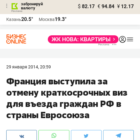
забронируй
$
82.17
€
94.84
¥
12.17
валюту
20.5°
19.3°
Казань
Москва
29 января 2014, 20:59
Франция выступила за
отмену краткосрочных виз
для въезда граждан РФ в
страны Евросоюза