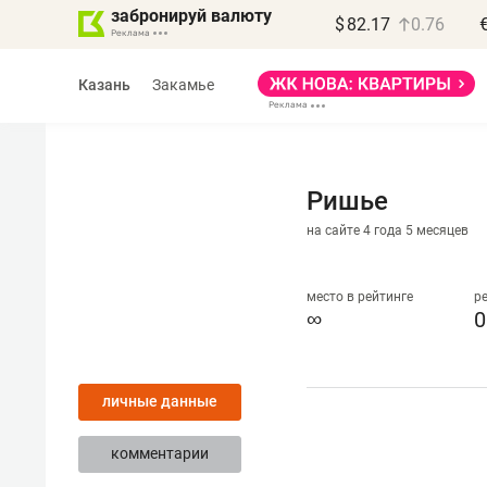
забронируй валюту
$
82.17
0.76
Казань
Закамье
Ришье
на сайте 4 года 5 месяцев
Василь Мазитов
МАРТ
место в рейтинге
р
∞
0
«Не зная местных
правил, бизнес может
личные данные
потерять минимум
полгода»
комментарии
Как бизнесу выйти на зарубежные