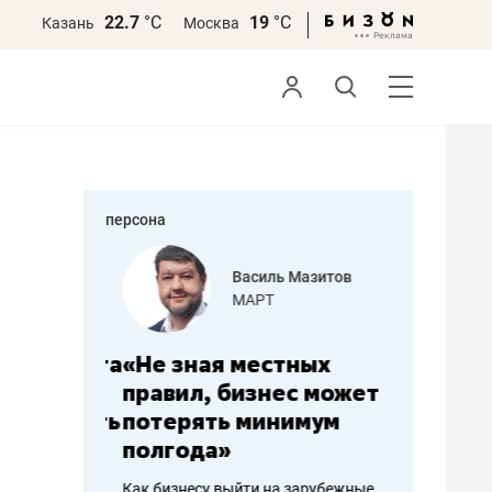
22.7
°С
19
°С
Казань
Москва
персона
еменова
Василь Мазитов
»
МАРТ
а: работа
«Не зная местных
«Мне лу
ечься
правил, бизнес может
не зара
вствовать
потерять минимум
чем пот
полгода»
репутац
пошиву
Как бизнесу выйти на зарубежные
Владелец от