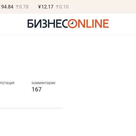
€
94.84
0.78
¥
12.17
0.10
Роман Ободец
Дарья С
«Готовые решения»
«Бросско
епутация
комментарии
167
«Мне лучше
«Мама говорил
не заработать вообще,
помогает отвл
чем потерять
от болезни, чу
репутацию»
себя живой»
Владелец отделочной фирмы
Наследница бизнеса по 