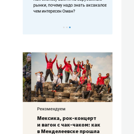
рафакте,
рынки, почему надо знать аксакалов и
о трехкратно
кредитов
чем интересен Оман?
клиентах и ч
Рекомендуем
Рекоме
ой
Мексика, рок-концерт
«Прор
и вагон с чак-чаком: как
30 ме
еским
в Менделеевске прошла
лечит