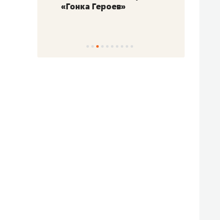
«Гонка Героев»
Казан