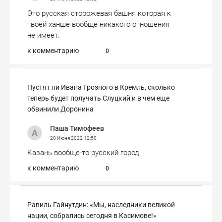
Это русская сторожевая башня которая к
твоей ханше вообще никакого отношения
не имеет.
к комментарию
0
Пустят ли Ивана Грозного в Кремль, сколько
теперь будет получать Слуцкий и в чем еще
обвинили Доронина
Паша Тимофеев
20 Июня 2022
12:50
Казань вообще-то русский город
к комментарию
0
Равиль Гайнутдин: «Мы, наследники великой
нации, собрались сегодня в Касимове!»