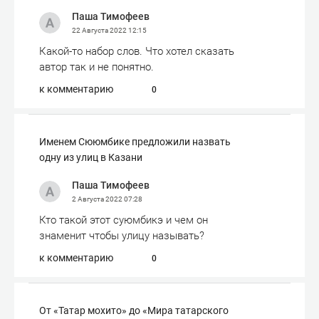
Паша Тимофеев
22 Августа 2022
12:15
Какой-то набор слов. Что хотел сказать
автор так и не понятно.
к комментарию
0
Именем Сююмбике предложили назвать
одну из улиц в Казани
Паша Тимофеев
2 Августа 2022
07:28
Кто такой этот суюмбикэ и чем он
знаменит чтобы улицу называть?
к комментарию
0
От «Татар мохито» до «Мира татарского