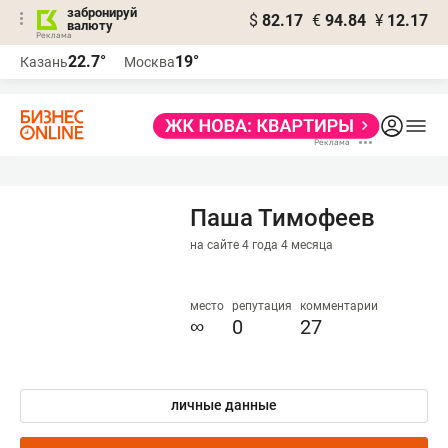
забронируй
$
82.17
€
94.84
¥
12.17
валюту
22.7°
19°
Казань
Москва
Паша Тимофеев
на сайте 4 года 4 месяца
место
репутация
комментарии
∞
0
27
личные данные