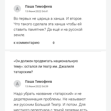
Паша Тимофеев
13 Июня 2022
04:41
Во первых не царица а ханша. И второе.
Что такого сделала эта ханша чтобы ей
ставить памятник? Да ещё и на русской
земле.
к комментарию
0
«Он должен продвигать национальную
тему»: остался ли театр им. Джалиля
татарским?
Паша Тимофеев
13 Июня 2022
04:39
Надо убрать название «татарский» и не
дедетерминация проблемы. Не называют
же русским Большой Театр. И потом. Для
местного репертуара с темой деревни есть