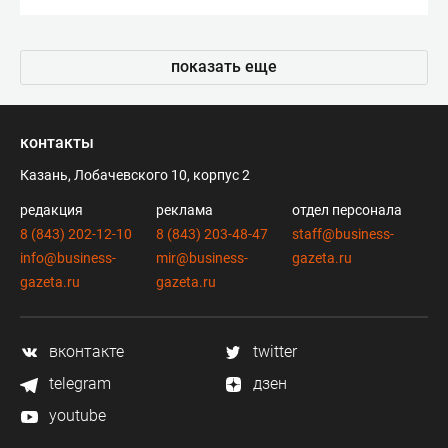
показать еще
контакты
Казань, Лобачевского 10, корпус 2
редакция
реклама
отдел персонала
8 (843) 202-12-10
8 (843) 203-48-47
staff@business-
info@business-
mir@business-
gazeta.ru
gazeta.ru
gazeta.ru
вконтакте
twitter
telegram
дзен
youtube