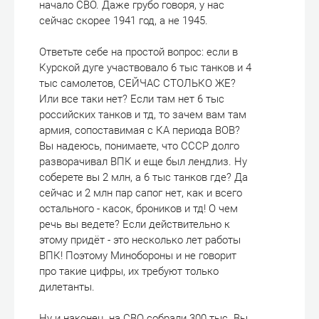
начало СВО. Даже грубо говоря, у нас
сейчас скорее 1941 год, а не 1945.
Ответьте себе на простой вопрос: если в
Курской дуге участвовало 6 тыс танков и 4
тыс самолетов, СЕЙЧАС СТОЛЬКО ЖЕ?
Или все таки нет? Если там нет 6 тыс
российских танков и тд, то зачем вам там
армия, сопоставимая с КА периода ВОВ?
Вы надеюсь, понимаете, что СССР долго
разворачивал ВПК и еще был лендлиз. Ну
соберете вы 2 млн, а 6 тыс танков где? Да
сейчас и 2 млн пар сапог нет, как и всего
остального - касок, броников и тд! О чем
речь вы ведете? Если действительно к
этому придёт - это несколько лет работы
ВПК! Поэтому Минобороны и не говорит
про такие цифры, их требуют только
дилетанты.
Ну и наконец, на СВО собрали 300 тыс. Вы