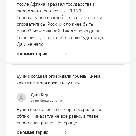
после Афгана и развал государства и
экономики). Удалось лет 10-20
безнаказанно пожлобствовать, но потом
спохватились: России сложнее быть
слабой, чем сильной. Такого периода не
было никогда ранее и вряд ли будет когда.
Да и не надо.
к комментарию
0
Вучич: когда многие ждали победы Киева,
«русские стали воевать лучше»
Джо Кер
29 Ноября 2022
10:15
Вучич окончательно потерял моральный
облик. Никарагуа не все равно, а главе
сербов все равно. Позорище.
к комментарию
0