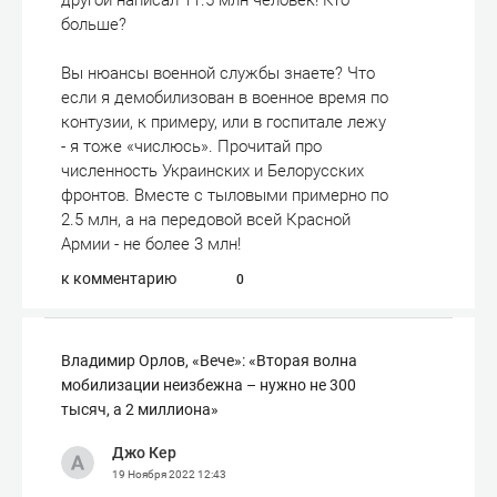
другой написал 11.5 млн человек! Кто
больше?
Вы нюансы военной службы знаете? Что
если я демобилизован в военное время по
контузии, к примеру, или в госпитале лежу
- я тоже «числюсь». Прочитай про
численность Украинских и Белорусских
фронтов. Вместе с тыловыми примерно по
2.5 млн, а на передовой всей Красной
Армии - не более 3 млн!
к комментарию
0
Владимир Орлов, «Вече»: «Вторая волна
мобилизации неизбежна – нужно не 300
тысяч, а 2 миллиона»
Джо Кер
19 Ноября 2022
12:43