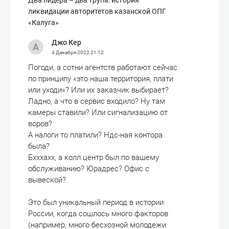
Два лидера – два трупа: история
ликвидации авторитетов казанской ОПГ
«Калуга»
Джо Кер
4 Декабря 2022
21:12
Погоди, а сотни агентств работают сейчас
по принципу «это наша территория, плати
или уходи»? Или их заказчик выбирает?
Ладно, а что в сервис входило? Ну там
камеры ставили? Или сигнализацию от
воров?
А налоги то платили? Ндс-ная контора
была?
Бхххахх, а колл центр был по вашему
обслуживанию? Юрадрес? Офис с
вывеской?
Это был уникальный период в истории
России, когда сошлось много факторов
(например, много бесхозной молодежи