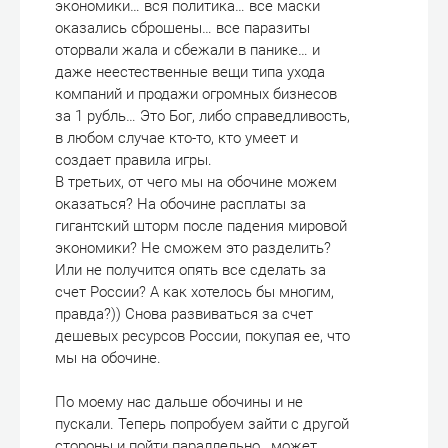
экономики… вся политика… все маски
оказались сброшены… все паразиты
оторвали жала и сбежали в панике… и
даже неестественные вещи типа ухода
компаний и продажи огромных бизнесов
за 1 рубль… Это Бог, либо справедливость,
в любом случае кто-то, кто умеет и
создает правила игры.
В третьих, от чего мы на обочине можем
оказаться? На обочине расплаты за
гигантский шторм после падения мировой
экономики? Не сможем это разделить?
Или не получится опять все сделать за
счет России? А как хотелось бы многим,
правда?)) Снова развиваться за счет
дешевых ресурсов России, покупая ее, что
мы на обочине.
По моему нас дальше обочины и не
пускали. Теперь попробуем зайти с другой
стороны и пойти параллельно , может