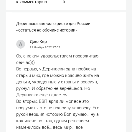
к комментарию
0
Дерипаска заявил о риске для России
«остаться на обочине истории»
Джо Кер
21 Ноября 2022
17:05
Ох, с каким удовольствием поразжигаю
сейчас)))
Во первых, у Дерипаски одна проблема -
старый мир, где можно красиво жить на
деньги, украденные у страны и россиян,
рухнул. И обратно не вернёшься. Но
Дерипаска еще надеется.
Во вторых, ВВП вряд ли мог все это
продумать, это не под силу человеку. Его
рукой вершил историю Бог, думаю… ну а
как иначе вот так, одним решением
изменилось всё… весь мир… все