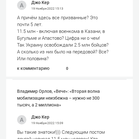
Джо Кер
19 Ноября 2022
15:13
А причём здесь все призванные? Это
почти 5 лет.
11.5 млн - включая военкома в Казани, в
Бугульме и Апастово? Цифра ни о чем!
Так Украину освобождали 2.5 млн бойцов?
А сколько из них было на передовой? Все?
Или половина?
к комментарию
0
Владимир Орлов, «Вече»: «Вторая волна
мобилизации неизбежна – нужно не 300
тысяч, а 2 миллиона»
Джо Кер
19 Ноября 2022
15:09
Вы такие знатоки!))) Следующим постом