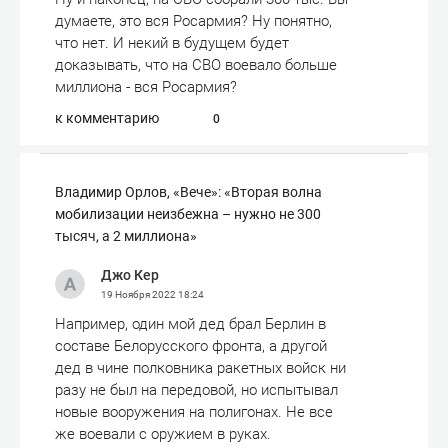
думаете, это вся Росармия? Ну понятно,
что нет. И некий в будущем будет
доказывать, что на СВО воевало больше
миллиона - вся Росармия?
к комментарию
0
Владимир Орлов, «Вече»: «Вторая волна
мобилизации неизбежна – нужно не 300
тысяч, а 2 миллиона»
Джо Кер
19 Ноября 2022
18:24
Например, один мой дед брал Берлин в
составе Белорусского фронта, а другой
дед в чине полковника ракетных войск ни
разу не был на передовой, но испытывал
новые вооружения на полигонах. Не все
же воевали с оружием в руках.