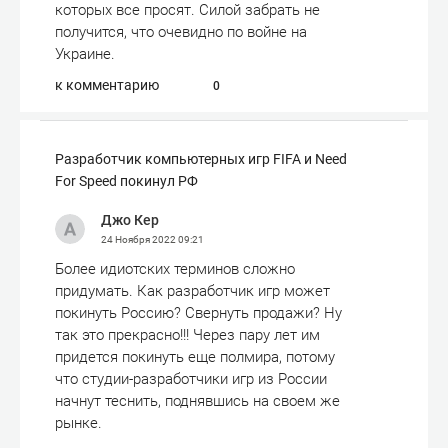
которых все просят. Силой забрать не
получится, что очевидно по войне на
Украине.
к комментарию
0
Разработчик компьютерных игр FIFA и Need
For Speed покинул РФ
Джо Кер
24 Ноября 2022
09:21
Более идиотских терминов сложно
придумать. Как разработчик игр может
покинуть Россию? Свернуть продажи? Ну
так это прекрасно!!! Через пару лет им
придется покинуть еще полмира, потому
что студии-разработчики игр из России
начнут теснить, поднявшись на своем же
рынке.