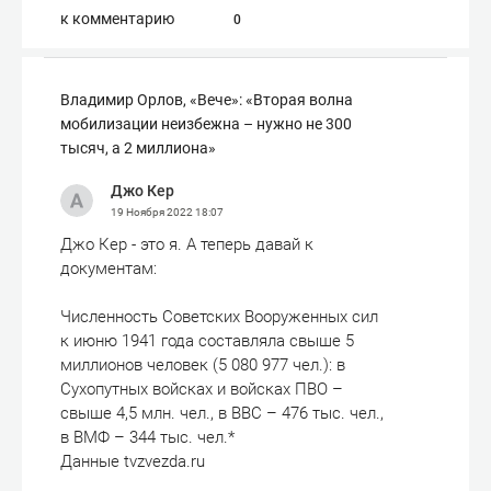
к комментарию
0
Владимир Орлов, «Вече»: «Вторая волна
мобилизации неизбежна – нужно не 300
тысяч, а 2 миллиона»
Джо Кер
19 Ноября 2022
18:07
Джо Кер - это я. А теперь давай к
документам:
Численность Советских Вооруженных сил
к июню 1941 года составляла свыше 5
миллионов человек (5 080 977 чел.): в
Сухопутных войсках и войсках ПВО –
свыше 4,5 млн. чел., в ВВС – 476 тыс. чел.,
в ВМФ – 344 тыс. чел.*
Данные tvzvezda.ru