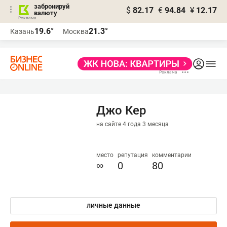
забронируй
$
82.17
€
94.84
¥
12.17
валюту
19.6°
21.3°
Казань
Москва
Джо Кер
на сайте 4 года 3 месяца
место
репутация
комментарии
∞
0
80
личные данные