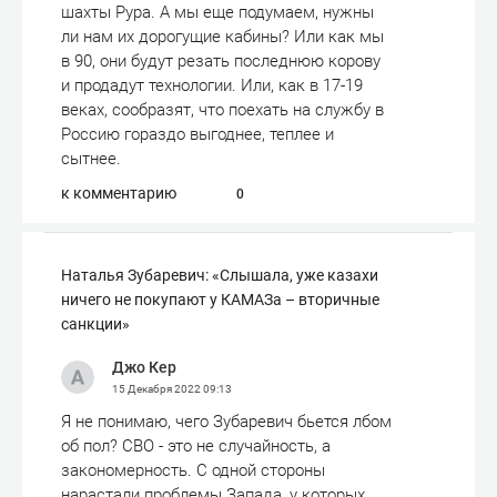
шахты Рура. А мы еще подумаем, нужны
ли нам их дорогущие кабины? Или как мы
в 90, они будут резать последнюю корову
и продадут технологии. Или, как в 17-19
веках, сообразят, что поехать на службу в
Россию гораздо выгоднее, теплее и
сытнее.
к комментарию
0
Наталья Зубаревич: «Слышала, уже казахи
ничего не покупают у КАМАЗа – вторичные
санкции»
Джо Кер
15 Декабря 2022
09:13
Я не понимаю, чего Зубаревич бьется лбом
об пол? СВО - это не случайность, а
закономерность. С одной стороны
нарастали проблемы Запада, у которых