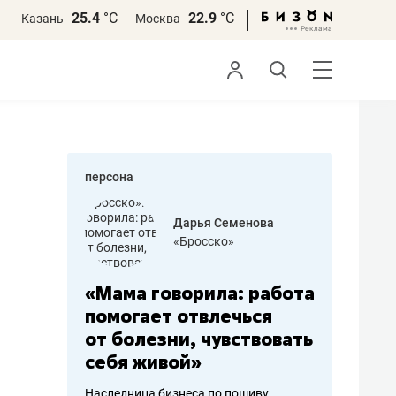
25.4
°С
22.9
°С
Казань
Москва
персона
бодец
Дарья Семенова
 решения»
«Бросско»
«Мама говорила: работа
«Не зна
вообще,
помогает отвлечься
правил,
от болезни, чувствовать
потерят
себя живой»
полгода
ирмы
Наследница бизнеса по пошиву
Как бизнесу 