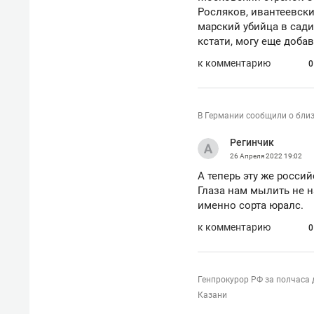
Росляков, ивантеевск
марский убийца в сади
кстати, могу еще добав
к комментарию
0
В Германии сообщили о близ
Регинчик
26 Апреля 2022
19:02
А теперь эту же росси
Глаза нам мылить не н
именно сорта юралс.
к комментарию
0
Генпрокурор РФ за полчаса 
Казани