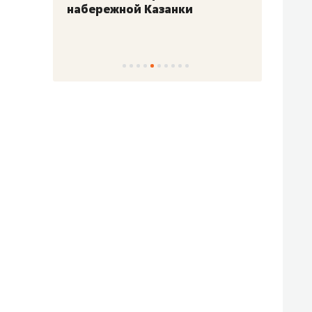
набережной Казанки
«Барк
«Рез