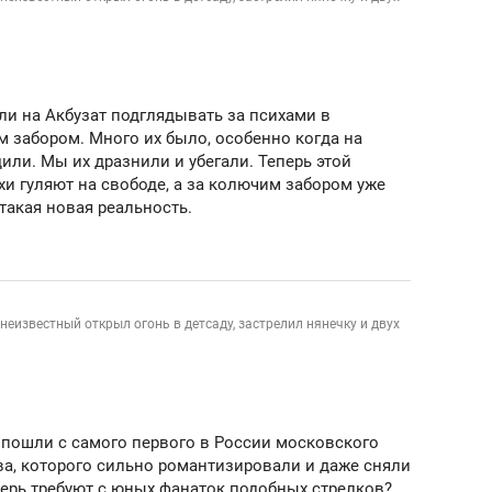
а Героев»
Казани
ли на Акбузат подглядывать за психами в
 забором. Много их было, особенно когда на
или. Мы их дразнили и убегали. Теперь этой
хи гуляют на свободе, а за колючим забором уже
 такая новая реальность.
неизвестный открыл огонь в детсаду, застрелил нянечку и двух
 пошли с самого первого в России московского
ва, которого сильно романтизировали и даже сняли
перь требуют с юных фанаток подобных стрелков?