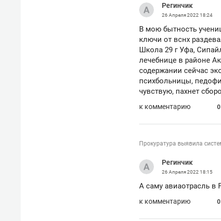
Регинчик
26 Апреля 2022
18:24
В мою бытность учениц
ключи от вснх раздева
Школа 29 г Уфа, Сипай
лечебнице в районе Акб
содержании сейчас эк
психбольницы, педофи
чувствую, пахнет сбор
к комментарию
0
Прокуратура выявила систе
Регинчик
26 Апреля 2022
18:15
А саму авиаотрасль в 
к комментарию
0