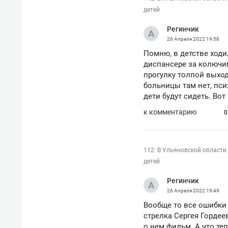
состоянием как основа
«Гонк
детей
антихрупких команд
Регинчик
26 Апреля 2022
19:58
Помню, в детстве ходи
диспансере за колючим
прогулку толпой выход
больницы там нет, пси
дети будут сидеть. Вот
к комментарию
0
112: В Ульяновской области 
детей
Регинчик
26 Апреля 2022
19:49
Вообще то все ошибки
стрелка Сергея Гордее
о нем фильм. А что те