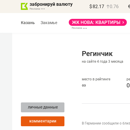
забронируй валюту
$
82.17
0.76
Казань
Закамье
Регинчик
на сайте 4 года 3 месяца
место в рейтинге
р
∞
0
личные данные
комментарии
В Германии сообщили о близ