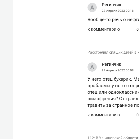
Регинчик
27 Апреля 2022
00:18
Вообще-то речь о нефти,
к комментарию
0
Расстрелял спящих детей в 
Регинчик
27 Апреля 2022
00:08
У него отец бухарик. 
проблемы у него с опр
отец или одноклассник
шизофрения? От травли
травить за странное п
Рекомендуем
Рекоме
к комментарию
0
и Face
Опыт выживания в дикой
Мекси
 будет
природе, работа
и ваго
ва»
с ментальным и физическим
в Мен
112: В Ульяновской области 