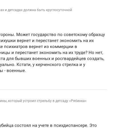
ах и детсадах должна быть круглосуточной
стороны. Может государство по советскому образцу
сихушки вернет и перестанет экономить на их
е психиатров вернет из коммерции в
ицы и перестанет экономить на их труде? Но нет,
ста для бывших военных и росгвардейцев создать,
уально. Кстати, у керченского стрелка и у
ы - военные.
ны, который устроил стрельбу в детсаду «Рябинка»
убийца состоял на учете в психдиспансере. Это