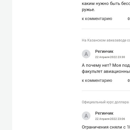
каким нужно быть бесс
ружье.
к комментарию
0
На Казанском авиазаводе со
Регинчик
22 Апреля 2022
23:30
А почему нет? Моя под
факультет авиационных
к комментарию
0
Официальный курс доллара о
Регинчик
22 Апреля 2022
23:06
Ограничения сняли с 1