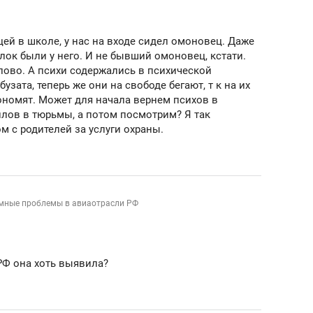
ей в школе, у нас на входе сидел омоновец. Даже
лок были у него. И не бывший омоновец, кстати.
лово. А психи содержались в психической
узата, теперь же они на свободе бегают, т к на их
ономят. Может для начала вернем психов в
лов в тюрьмы, а потом посмотрим? Я так
ом с родителей за услуги охраны.
мные проблемы в авиаотрасли РФ
РФ она хоть выявила?