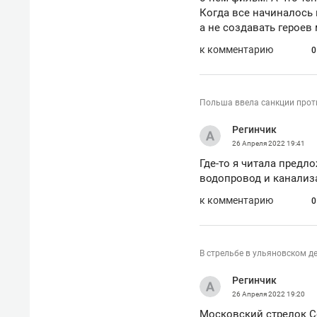
Когда все начиналось
а не создавать героев
к комментарию
0
Польша ввела санкции про
Регинчик
26 Апреля 2022
19:41
Где-то я читала пред
водопровод и канализ
к комментарию
0
В стрельбе в ульяновском д
Регинчик
26 Апреля 2022
19:20
Московский стрелок С