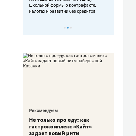
н, дотошных
школьной формы о контрафакте,
рынки, почем
осах мастеров
налогах и развитии без кредитов
чем интересе
Рекомендуем
Рекоме
аждые
Не только про еду: как
Элитн
канал»
гастрокомплекс «Кайт»
и бре
рии
задает новый ритм
гаран