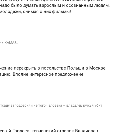
 надо было думать взрослым и осознанным людям,
 молодежи, снимая о них фильмы!
тив КАМАЗа
ложение перекрыть в посольстве Польши в Москве
ацию. Вполне интересное предложение.
етсаду заподозрили не того человека – владелец ружья убит
ергей Гордеев, керченский стрелок Владислав