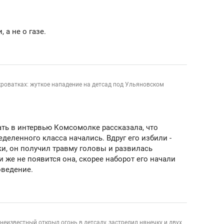
рынки, почему надо знать аксакалов и
о трехкратном росте це
чем интересен Оман?
клиентах и чудных запр
 а не о газе.
кроватках: жуткое нападение на детсад под Ульяновском
Мать в интервью Комсомолке рассказала, что
еделенного класса начались. Вдруг его избили -
и, он получил травму головы и развилась
 же не появится она, скорее наборот его начали
оведение.
ндуем
Рекомендуем
ка, рок-концерт
«Прорывы случались к
н с чак-чаком: как
30 метров»: как «Водо
делеевске прошла
лечит подземные арте
неизвестный открыл огонь в детсаду, застрелил нянечку и двух