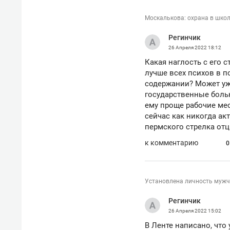
Москалькова: охрана в школ
Регинчик
26 Апреля 2022
18:12
Какая наглость с его 
лучше всех психов в п
содержании? Может уж
государственные больн
ему проще рабочие ме
сейчас как никогда акт
пермского стрелка отц
к комментарию
0
Установлена личность мужчи
Регинчик
26 Апреля 2022
15:02
В Ленте написано, что 