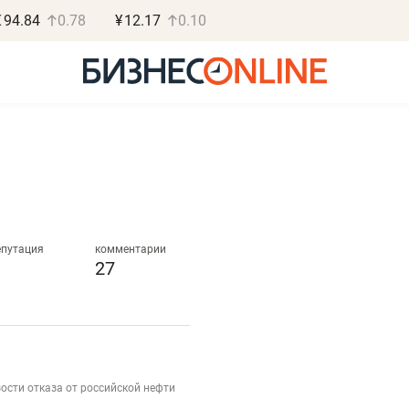
€
94.84
0.78
¥
12.17
0.10
Василь Мазитов
Роман О
МАРТ
«Готовые
епутация
комментарии
27
«Не зная местных
«Мне лучше
правил, бизнес может
не заработать 
потерять минимум
чем потерять
полгода»
репутацию»
ости отказа от российской нефти
Как бизнесу выйти на зарубежные
Владелец отделочной ф