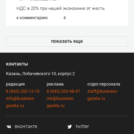
НДС в 20% при нашей экономике эт жесть
к комментарию
0
показать еще
контакты
Казань, Лобачевского 10, корпус 2
редакция
реклама
отдел персонала
8 (843) 202-12-10
8 (843) 203-48-47
staff@business-
info@business-
mir@business-
gazeta.ru
gazeta.ru
gazeta.ru
вконтакте
twitter