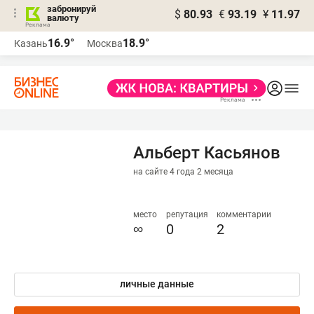
забронируй
$
80.93
€
93.19
¥
11.97
валюту
16.9°
18.9°
Казань
Москва
Альберт Касьянов
на сайте 4 года 2 месяца
место
репутация
комментарии
∞
0
2
личные данные