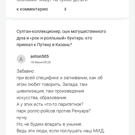
к комментарию
3
Султан-коллекционер, сын могущественного
духа и «рок-н-ролльный» бунтарь: кто
приехал к Путину в Казань?
anton505
18 Июня
09:26
Забавно.
при всей специфике и загнивании, как об
этом любят говорить, Запада, там
цивилизация, там произведения
искусства, образование.
А у этих есть что-то паритетное?
парк роллс-ройсов против Ренуара?
ну-ну.
Но, не будем впадать в уныние.
Ведь эти люди, если послушать наш МИД,