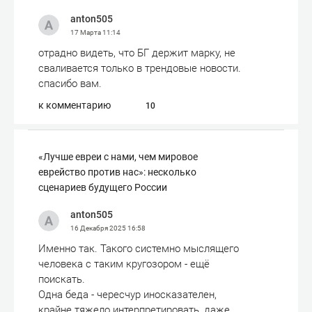
anton505
17 Марта
11:14
отрадно видеть, что БГ держит марку, не
сваливается только в трендовые новости.
спасибо вам.
к комментарию
10
«Лучше евреи с нами, чем мировое
еврейство против нас»: несколько
сценариев будущего России
anton505
16 Декабря 2025
16:58
Именно так. Такого системно мыслящего
человека с таким кругозором - ещё
поискать.
Одна беда - чересчур иносказателен,
крайне тяжело интерпретировать, даже