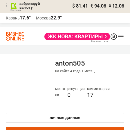
забронируй
$
81.41
€
94.06
¥
12.06
валюту
17.6°
22.9°
Казань
Москва
anton505
на сайте 4 года 1 месяц
место
репутация
комментарии
∞
0
17
личные данные