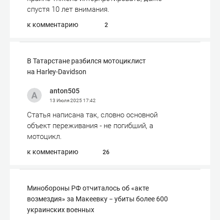
спустя 10 лет внимания.
к комментарию
2
В Татарстане разбился мотоциклист
на Harley-Davidson
anton505
13 Июля 2025
17:42
Статья написана так, словно основной
объект переживания - не погибший, а
мотоцикл.
к комментарию
26
Минобороны РФ отчиталось об «акте
возмездия» за Макеевку − убиты более 600
украинских военных