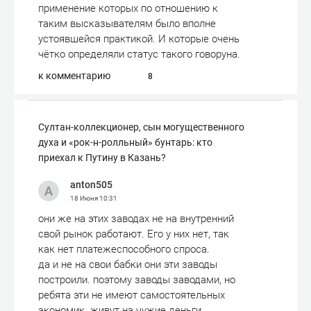
применение которых по отношению к
таким высказывателям было вполне
устоявшейся практикой. И которые очень
чётко определяли статус такого говоруна.
к комментарию
8
Султан-коллекционер, сын могущественного
духа и «рок-н-ролльный» бунтарь: кто
приехал к Путину в Казань?
anton505
18 Июня
10:31
они же на этих заводах не на внутренний
свой рынок работают. Его у них нет, так
как нет платежеспособного спроса.
да и не на свои бабки они эти заводы
построили. поэтому заводы заводами, но
ребята эти не имеют самостоятельных
экономик. живут на чужие деньги