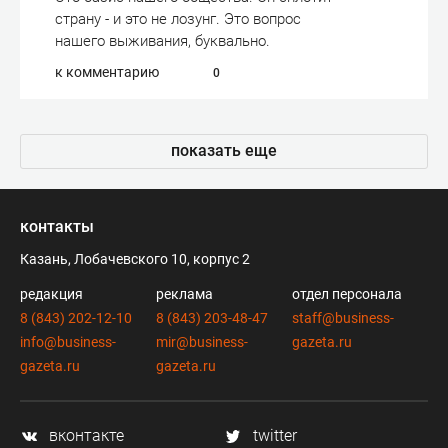
страну - и это не лозунг. Это вопрос
нашего выживания, буквально.
к комментарию
0
показать еще
контакты
Казань, Лобачевского 10, корпус 2
редакция
реклама
отдел персонала
8 (843) 202-12-10
8 (843) 203-48-47
staff@business-
info@business-
mir@business-
gazeta.ru
gazeta.ru
gazeta.ru
вконтакте
twitter