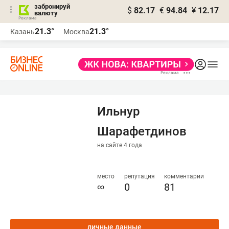
забронируй
$
82.17
€
94.84
¥
12.17
валюту
21.3°
21.3°
Казань
Москва
Ильнур
Шарафетдинов
на сайте 4 года
место
репутация
комментарии
∞
0
81
личные данные