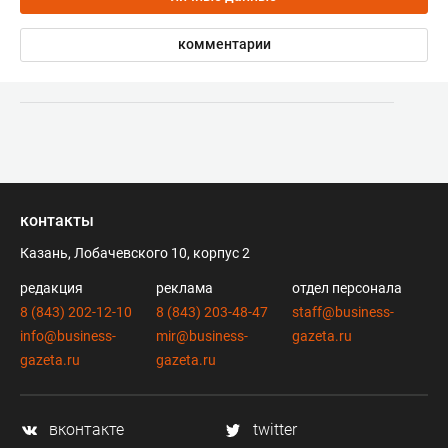
комментарии
контакты
Казань, Лобачевского 10, корпус 2
редакция
реклама
отдел персонала
8 (843) 202-12-10
8 (843) 203-48-47
staff@business-
info@business-
mir@business-
gazeta.ru
gazeta.ru
gazeta.ru
вконтакте
twitter