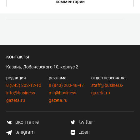
комментарии
контакты
Казань, Лобачевского 10, корпус 2
редакция
реклама
отдел персонала
8 (843) 202-12-10
8 (843) 203-48-47
staff@business-
info@business-
mir@business-
gazeta.ru
gazeta.ru
gazeta.ru
вконтакте
twitter
telegram
дзен