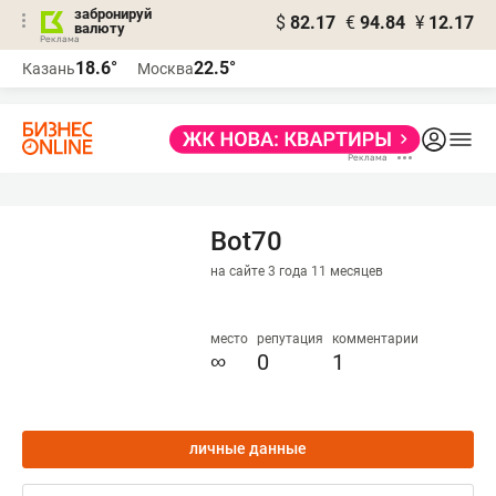
забронируй
$
82.17
€
94.84
¥
12.17
валюту
18.6°
22.5°
Казань
Москва
Bot70
на сайте 3 года 11 месяцев
место
репутация
комментарии
∞
0
1
личные данные