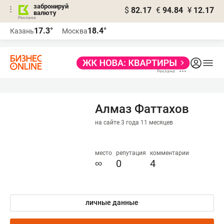
забронируй
$
82.17
€
94.84
¥
12.17
валюту
17.3°
18.4°
Казань
Москва
Алмаз Фаттахов
на сайте 3 года 11 месяцев
место
репутация
комментарии
∞
0
4
личные данные