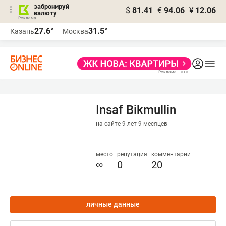
забронируй
$
81.41
€
94.06
¥
12.06
валюту
27.6°
31.5°
Казань
Москва
Insaf Bikmullin
на сайте 9 лет 9 месяцев
место
репутация
комментарии
∞
0
20
личные данные