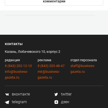
комментарии
контакты
Казань, Лобачевского 10, корпус 2
редакция
реклама
отдел персонала
8 (843) 202-12-10
8 (843) 203-48-47
staff@business-
info@business-
mir@business-
gazeta.ru
gazeta.ru
gazeta.ru
вконтакте
twitter
telegram
дзен