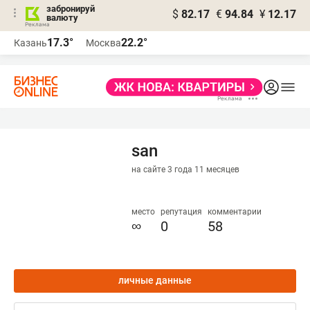
забронируй
$
82.17
€
94.84
¥
12.17
валюту
17.3°
22.2°
Казань
Москва
san
на сайте 3 года 11 месяцев
место
репутация
комментарии
∞
0
58
личные данные