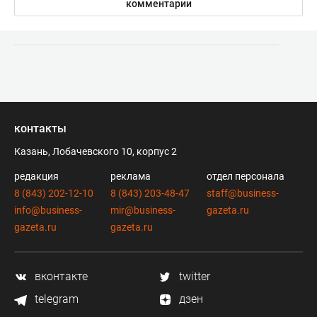
комментарии
контакты
Казань, Лобачевского 10, корпус 2
редакция
реклама
отдел персонала
8 (843) 202-12-10
8 (843) 203-48-47
staff@business-
info@business-
mir@business-
gazeta.ru
gazeta.ru
gazeta.ru
вконтакте
twitter
telegram
дзен