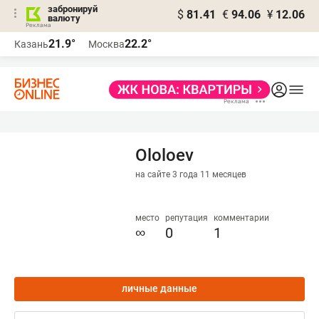
забронируй
$
81.41
€
94.06
¥
12.06
валюту
21.9°
22.2°
Казань
Москва
Ololoev
на сайте 3 года 11 месяцев
место
репутация
комментарии
∞
0
1
личные данные