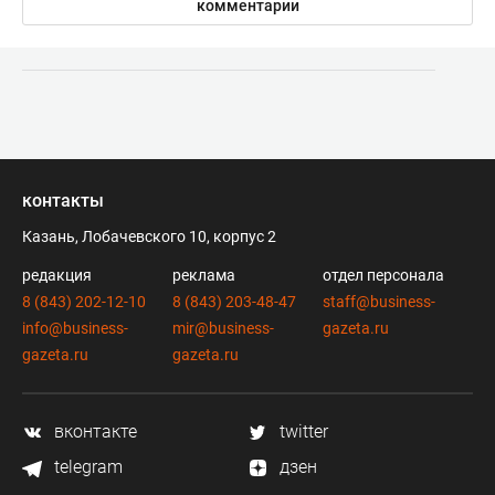
комментарии
контакты
Казань, Лобачевского 10, корпус 2
редакция
реклама
отдел персонала
8 (843) 202-12-10
8 (843) 203-48-47
staff@business-
info@business-
mir@business-
gazeta.ru
gazeta.ru
gazeta.ru
вконтакте
twitter
telegram
дзен