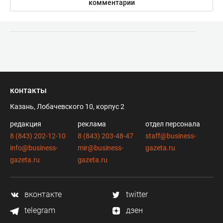
комментарии
контакты
Казань, Лобачевского 10, корпус 2
редакция
реклама
отдел персонала
8 (843) 202-12-10
8 (843) 203-48-47
staff@business-
info@business-
mir@business-
gazeta.ru
gazeta.ru
gazeta.ru
вконтакте
twitter
telegram
дзен