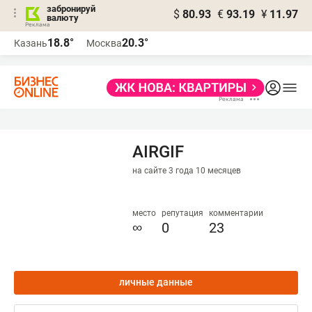
забронируй
$
80.93
€
93.19
¥
11.97
валюту
18.8°
20.3°
Казань
Москва
AIRGIF
на сайте 3 года 10 месяцев
место
репутация
комментарии
∞
0
23
личные данные