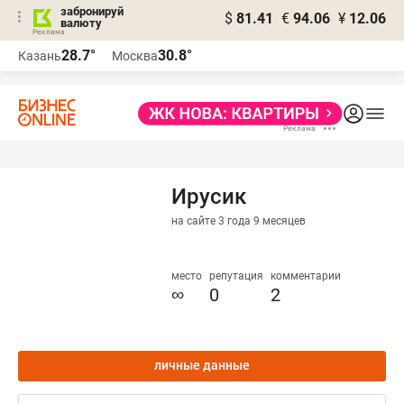
забронируй
$
81.41
€
94.06
¥
12.06
валюту
28.7°
30.8°
Казань
Москва
Ирусик
на сайте 3 года 9 месяцев
место
репутация
комментарии
∞
0
2
личные данные