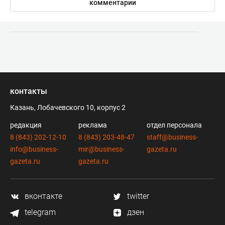
комментарии
контакты
Казань, Лобачевского 10, корпус 2
редакция
реклама
отдел персонала
8 (843) 202-12-10
8 (843) 203-48-47
staff@business-
info@business-
mir@business-
gazeta.ru
gazeta.ru
gazeta.ru
вконтакте
twitter
telegram
дзен