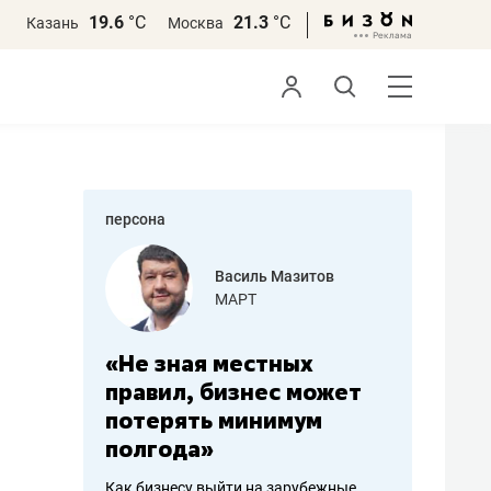
19.6
°С
21.3
°С
Казань
Москва
персона
еменова
Василь Мазитов
»
МАРТ
а: работа
«Не зная местных
«Мне лу
ечься
правил, бизнес может
не зара
вствовать
потерять минимум
чем пот
полгода»
репутац
пошиву
Как бизнесу выйти на зарубежные
Владелец от