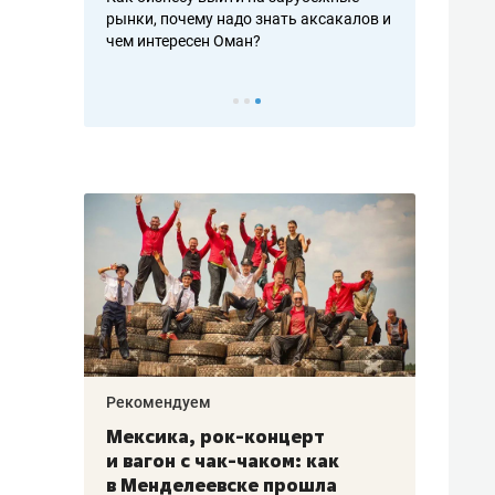
рафакте,
рынки, почему надо знать аксакалов и
о трехкратно
кредитов
чем интересен Оман?
клиентах и ч
Рекомендуем
Рекоме
ой
Мексика, рок-концерт
«Прор
и вагон с чак-чаком: как
30 ме
еским
в Менделеевске прошла
лечит