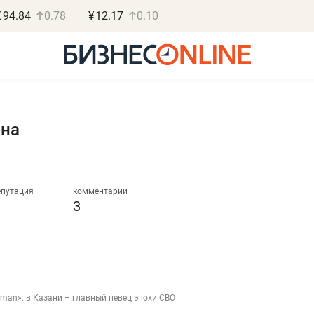
€
94.84
0.78
¥
12.17
0.10
ина
Роман Ободец
Дарья С
«Готовые решения»
«Бросско
епутация
комментарии
3
«Мне лучше
«Мама говорил
не заработать вообще,
помогает отвл
чем потерять
от болезни, чу
репутацию»
себя живой»
aman»: в Казани – главный певец эпохи СВО
Владелец отделочной фирмы
Наследница бизнеса по 