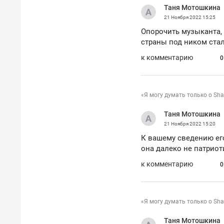
Таня Мотошкина
рынки, почему надо знать аксакал
чем интересен Оман?
21 Ноября 2022
15:25
Опорочить музыканта,
страны под ником ста
к комментарию
0
«Я могу думать только о Sh
Таня Мотошкина
21 Ноября 2022
15:20
К вашему сведению его 
она далеко не патриоти
к комментарию
0
Рекомендуем
Рекоме
Как ГК «МИР ГРУПП» и ВТБ
150 ка
«Я могу думать только о Sh
создают оазис жилого
ID вме
комфорта под Казанью
безоп
Таня Мотошкина