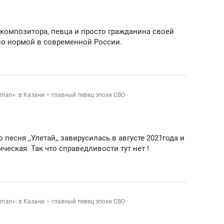
ов и
о трехкратном росте цен, дотошных
школьной формы о конт
клиентах и чудных запросах мастеров
налогах и развитии без 
 композитора, певца и просто гражданина своей
ло нормой в современной России.
aman»: в Казани – главный певец эпохи СВО
песня ,,Улетай,, завирусилась в августе 2021года и
ческая. Так что справедливости тут нет !
ндуем
Рекомендуем
мер до квартиры и Face
Опыт выживания в дик
aman»: в Казани – главный певец эпохи СВО
сто ключа: какой будет
природе, работа
асность в ЖК «Нова»
с ментальным и физич