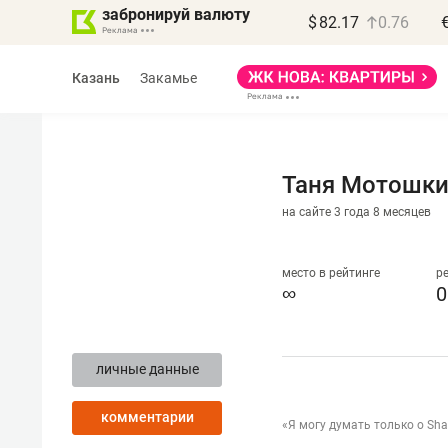
забронируй валюту
$
82.17
0.76
Казань
Закамье
Таня Мотошк
на сайте 3 года 8 месяцев
Василь Мазитов
МАРТ
место в рейтинге
р
∞
0
«Не зная местных
правил, бизнес может
личные данные
потерять минимум
полгода»
комментарии
«Я могу думать только о Sh
Как бизнесу выйти на зарубежные