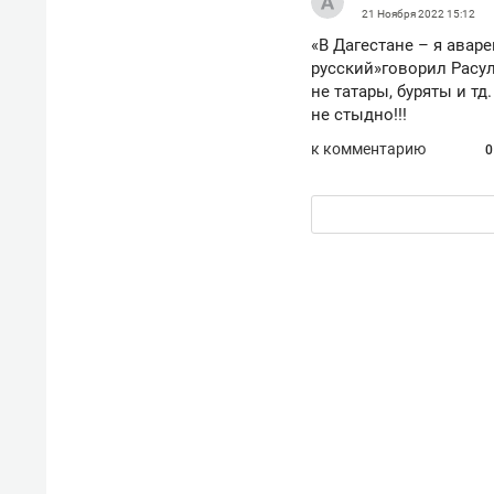
21 Ноября 2022
15:12
«В Дагестане – я аваре
русский»говорил Расул
не татары, буряты и тд
не стыдно!!!
к комментарию
0