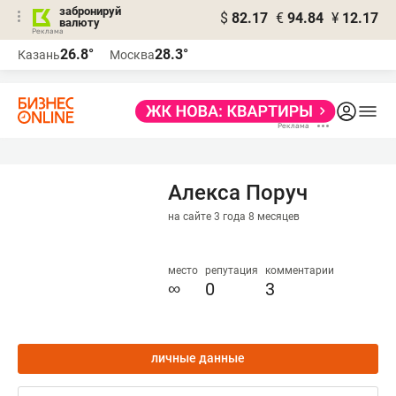
забронируй
$
82.17
€
94.84
¥
12.17
валюту
26.8°
28.3°
Казань
Москва
Алекса Поруч
на сайте 3 года 8 месяцев
место
репутация
комментарии
∞
0
3
личные данные