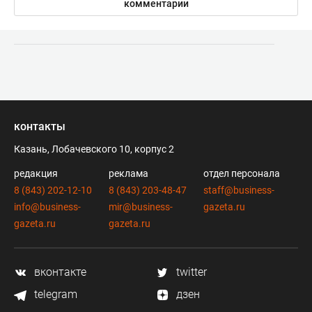
комментарии
контакты
Казань, Лобачевского 10, корпус 2
редакция
реклама
отдел персонала
8 (843) 202-12-10
8 (843) 203-48-47
staff@business-
info@business-
mir@business-
gazeta.ru
gazeta.ru
gazeta.ru
вконтакте
twitter
telegram
дзен