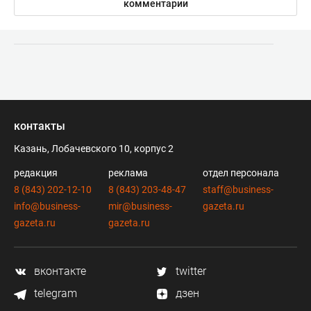
комментарии
контакты
Казань, Лобачевского 10, корпус 2
редакция
реклама
отдел персонала
8 (843) 202-12-10
8 (843) 203-48-47
staff@business-
info@business-
mir@business-
gazeta.ru
gazeta.ru
gazeta.ru
вконтакте
twitter
telegram
дзен