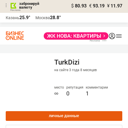
забронируй
$
80.93
€
93.19
¥
11.97
валюту
25.9°
28.8°
Казань
Москва
TurkDizi
на сайте 3 года 8 месяцев
место
репутация
комментарии
∞
0
1
личные данные