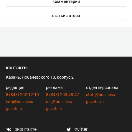
комментарии
статьи автора
контакты
Казань, Лобачевского 10, корпус 2
редакция
реклама
отдел персонала
8 (843) 202-12-10
8 (843) 203-48-47
staff@business-
info@business-
mir@business-
gazeta.ru
gazeta.ru
gazeta.ru
вконтакте
twitter