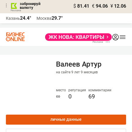
забронируй
$
81.41
€
94.06
¥
12.06
валюту
24.4°
29.7°
Казань
Москва
Валеев Артур
на сайте 9 лет 9 месяцев
место
репутация
комментарии
∞
0
69
личные данные