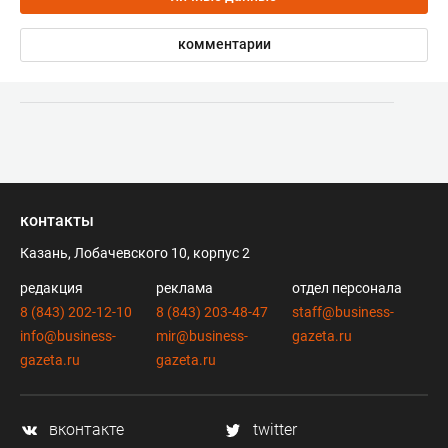
комментарии
контакты
Казань, Лобачевского 10, корпус 2
редакция
реклама
отдел персонала
8 (843) 202-12-10
8 (843) 203-48-47
staff@business-
info@business-
mir@business-
gazeta.ru
gazeta.ru
gazeta.ru
вконтакте
twitter