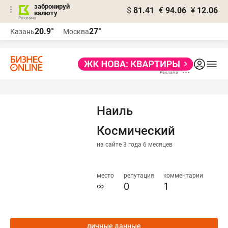
забронируй
$
81.41
€
94.06
¥
12.06
валюту
20.9°
27°
Казань
Москва
Наиль
Космический
на сайте 3 года 6 месяцев
место
репутация
комментарии
∞
0
1
личные данные