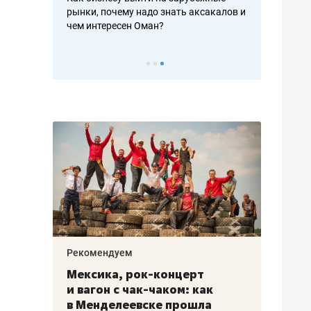
рафакте,
рынки, почему надо знать аксакалов и
о трехкратно
кредитов
чем интересен Оман?
клиентах и ч
Рекомендуем
Рекоме
ой
Мексика, рок-концерт
«Прор
и вагон с чак-чаком: как
30 ме
еским
в Менделеевске прошла
лечит