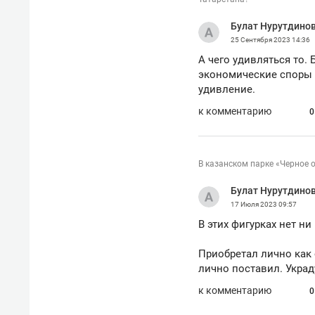
рынки, почему надо знать аксакал
чем интересен Оман?
Булат Нурутдино
25 Сентября 2023
14:36
А чего удивляться то.
экономические споры в
удивление.
к комментарию
0
В казанском парке «Черное 
Булат Нурутдино
17 Июля 2023
09:57
В этих фигурках нет н
Приобретал лично как 
Рекомендуем
Рекоме
лично поставил. Украд
Как ГК «МИР ГРУПП» и ВТБ
150 ка
к комментарию
создают оазис жилого
ID вме
0
комфорта под Казанью
безоп