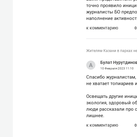
точно проявило инициа
журналисты БО предпо
наполнение активнос
к комментарию
0
Жителям Казани в парках не
Булат Нурутдино
10 Февраля 2023
11:10
Спасибо журналистам, 
не хватает топиариев 
Освещать другие иници
экология, здоровый об
люди рассказали про с
лишнее.
к комментарию
0