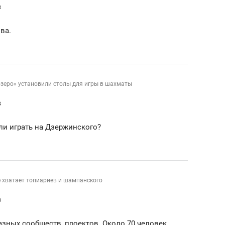
в
ва.
озеро» установили столы для игры в шахматы
в
али играть на Дзержинского?
 хватает топиариев и шампанского
в
зных сообществ, проектов. Около 70 человек