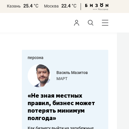
25.4
°С
22.4
°С
Казань
Москва
персона
еменова
Василь Мазитов
»
МАРТ
а: работа
«Не зная местных
«Мне лу
ечься
правил, бизнес может
не зара
вствовать
потерять минимум
чем пот
полгода»
репутац
пошиву
Как бизнесу выйти на зарубежные
Владелец от