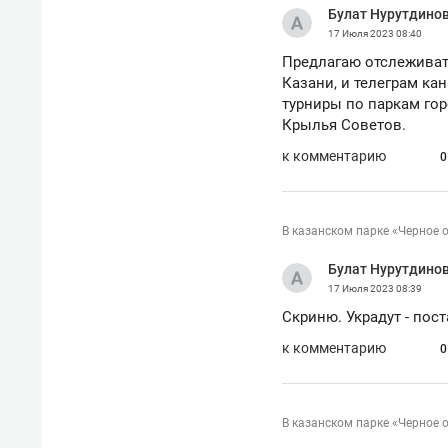
Булат Нурутдино
17 Июля 2023
08:40
Предлагаю отслеживат
Казани, и телеграм ка
турниры по паркам гор
Крылья Советов.
к комментарию
0
В казанском парке «Черное 
Булат Нурутдино
17 Июля 2023
08:39
Скриню. Украдут - пос
к комментарию
0
В казанском парке «Черное 