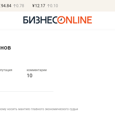
€
94.84
0.78
¥
12.17
0.10
инов
Роман Ободец
Дарья С
«Готовые решения»
«Бросско
епутация
комментарии
10
«Мне лучше
«Мама говорил
не заработать вообще,
помогает отвл
чем потерять
от болезни, чу
репутацию»
себя живой»
кому носить мантию главного экономического судьи
Владелец отделочной фирмы
Наследница бизнеса по 