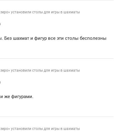
состоянием как основа
антихрупких команд
озеро» установили столы для игры в шахматы
в
. Без шахмат и фигур все эти столы бесполезны
озеро» установили столы для игры в шахматы
в
ми же фигурами.
озеро» установили столы для игры в шахматы