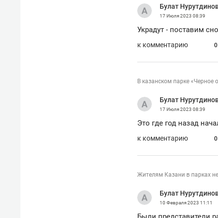
Булат Нурутдино
17 Июля 2023
08:39
Украдут - поставим сно
к комментарию
0
В казанском парке «Черное 
Булат Нурутдино
17 Июля 2023
08:39
Это где год назад нач
к комментарию
0
Жителям Казани в парках не
Булат Нурутдино
10 Февраля 2023
11:11
Были представители ра