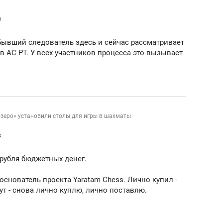
ов и
о трехкратном росте цен, дотошных
школьной формы о конт
в
клиентах и чудных запросах мастеров
налогах и развитии без 
 Бывший следователь здесь и сейчас рассматривает
 АС РТ. У всех участников процесса это вызывает
озеро» установили столы для игры в шахматы
в
и рубля бюджетных денег.
основатель проекта Yaratam Chess. Лично купил -
ндуем
Рекомендуем
ут - снова лично куплю, лично поставлю.
мер до квартиры и Face
Опыт выживания в дик
сто ключа: какой будет
природе, работа
асность в ЖК «Нова»
с ментальным и физич