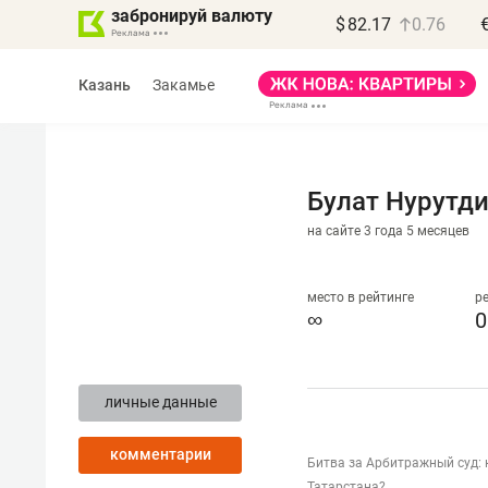
забронируй валюту
$
82.17
0.76
Казань
Закамье
Булат Нурутд
на сайте 3 года 5 месяцев
Василь Мазитов
МАРТ
место в рейтинге
р
∞
0
«Не зная местных
правил, бизнес может
личные данные
потерять минимум
полгода»
комментарии
Битва за Арбитражный суд: 
Как бизнесу выйти на зарубежные
Татарстана?