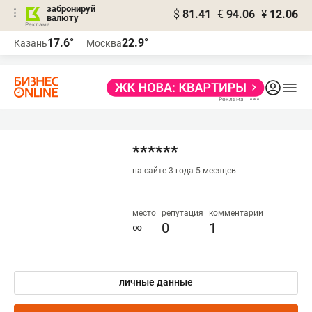
забронируй
$
81.41
€
94.06
¥
12.06
валюту
17.6°
22.9°
Казань
Москва
******
на сайте 3 года 5 месяцев
место
репутация
комментарии
∞
0
1
личные данные