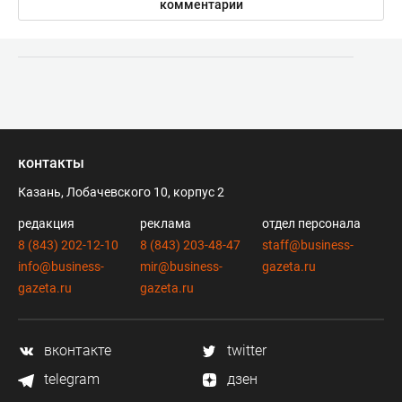
комментарии
контакты
Казань, Лобачевского 10, корпус 2
редакция
реклама
отдел персонала
8 (843) 202-12-10
8 (843) 203-48-47
staff@business-
info@business-
mir@business-
gazeta.ru
gazeta.ru
gazeta.ru
вконтакте
twitter
telegram
дзен