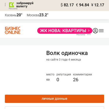
забронируй
$
82.17
€
94.84
¥
12.17
валюту
20°
23.2°
Казань
Москва
Волк одиночка
на сайте 3 года 4 месяца
место
репутация
комментарии
∞
0
26
личные данные