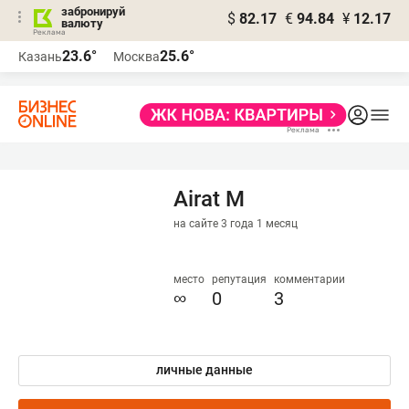
забронируй
$
82.17
€
94.84
¥
12.17
валюту
23.6°
25.6°
Казань
Москва
Airat M
на сайте 3 года 1 месяц
место
репутация
комментарии
∞
0
3
личные данные