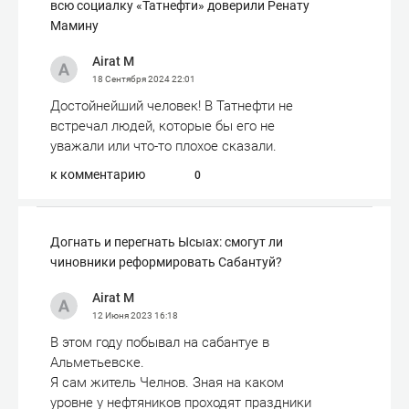
всю социалку «Татнефти» доверили Ренату
Мамину
Airat M
18 Сентября 2024
22:01
Достойнейший человек! В Татнефти не
встречал людей, которые бы его не
уважали или что-то плохое сказали.
к комментарию
0
Догнать и перегнать Ысыах: смогут ли
чиновники реформировать Сабантуй?
Airat M
12 Июня 2023
16:18
В этом году побывал на сабантуе в
Альметьевске.
Я сам житель Челнов. Зная на каком
уровне у нефтяников проходят праздники