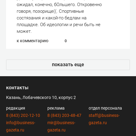
ожидал, конечно, бОльшего. Откровенно
говоря, позорище((. Спортивные
состязания и какой-то бедлам на
площадке. Об идеологии и речи быть не
может.
к комментарию
0
показать еще
контакты
Казань, Лобачевского 10, корпус 2
редакция
реклама
отдел персонала
8 (843) 202-12-10
8 (843) 203-48-47
staff@business-
info@business-
mir@business-
gazeta.ru
gazeta.ru
gazeta.ru