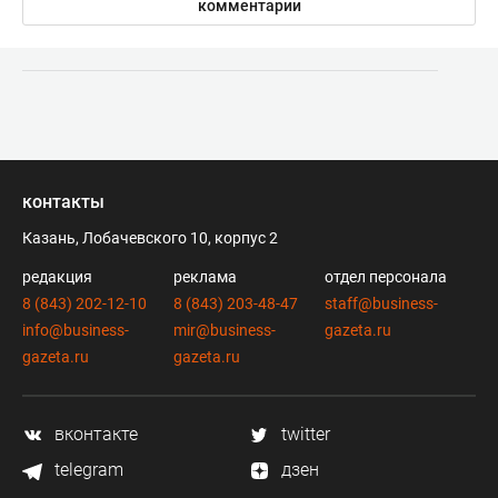
комментарии
контакты
Казань, Лобачевского 10, корпус 2
редакция
реклама
отдел персонала
8 (843) 202-12-10
8 (843) 203-48-47
staff@business-
info@business-
mir@business-
gazeta.ru
gazeta.ru
gazeta.ru
вконтакте
twitter
telegram
дзен