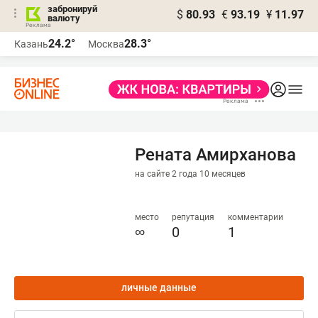
забронируй
$
80.93
€
93.19
¥
11.97
валюту
24.2°
28.3°
Казань
Москва
Рената Амирханова
на сайте 2 года 10 месяцев
место
репутация
комментарии
∞
0
1
личные данные