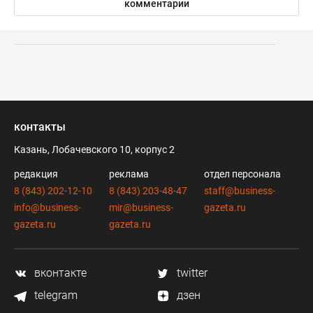
комментарии
контакты
Казань, Лобачевского 10, корпус 2
редакция
реклама
отдел персонала
8 (843) 202-12-10
8 (843) 203-48-47
staff@business-
info@business-
mir@business-
gazeta.ru
gazeta.ru
gazeta.ru
вконтакте
twitter
telegram
дзен