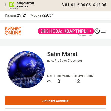
забронируй
$
81.41
€
94.06
¥
12.06
валюту
29.2°
29.3°
Казань
Москва
Safin Marat
на сайте 9 лет 7 месяцев
место
репутация
комментарии
∞
0
12
личные данные