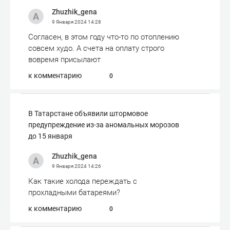
Zhuzhik_gena
9 Января 2024
14:28
Согласен, в этом году что-то по отоплению
совсем худо. А счета на оплату строго
вовремя присылают
к комментарию
0
В Татарстане объявили штормовое
предупреждение из-за аномальных морозов
до 15 января
Zhuzhik_gena
9 Января 2024
14:26
Как такие холода переждать с
прохладными батареями?
к комментарию
0