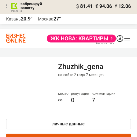
забронируй
$
81.41
€
94.06
¥
12.06
валюту
20.9°
27°
Казань
Москва
Zhuzhik_gena
на сайте 2 года 7 месяцев
место
репутация
комментарии
∞
0
7
личные данные