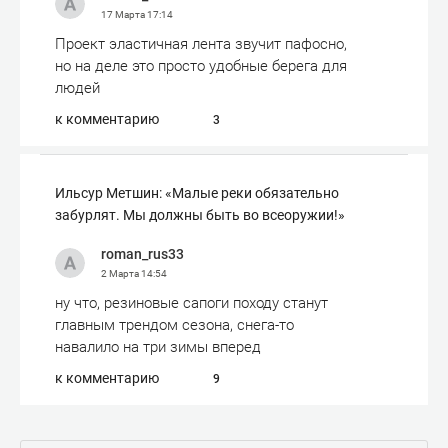
17 Марта
17:14
Проект эластичная лента звучит пафосно,
но на деле это просто удобные берега для
людей
к комментарию
3
Ильсур Метшин: «Малые реки обязательно
забурлят. Мы должны быть во всеоружии!»
roman_rus33
2 Марта
14:54
ну что, резиновые сапоги походу станут
главным трендом сезона, снега-то
навалило на три зимы вперед
к комментарию
9