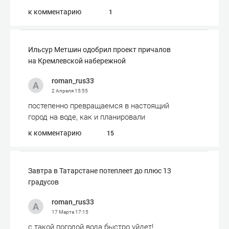
к комментарию
1
Ильсур Метшин одобрил проект причалов
на Кремлевской набережной
roman_rus33
2 Апреля
15:55
постепенно превращаемся в настоящий
город на воде, как и планировали
к комментарию
15
Завтра в Татарстане потеплеет до плюс 13
градусов
roman_rus33
17 Марта
17:15
с такой погодой вода быстро уйдет!