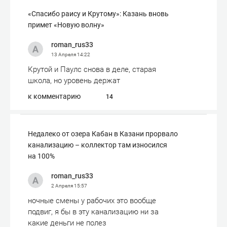
«Спасибо раису и Крутому»: Казань вновь
примет «Новую волну»
roman_rus33
13 Апреля
14:22
Крутой и Паулс снова в деле, старая
школа, но уровень держат
к комментарию
14
Недалеко от озера Кабан в Казани прорвало
канализацию – коллектор там износился
на 100%
roman_rus33
2 Апреля
15:57
ночные смены у рабочих это вообще
подвиг, я бы в эту канализацию ни за
какие деньги не полез