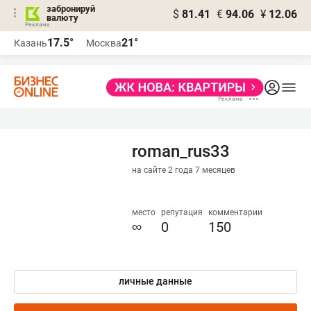
забронируй
$
81.41
€
94.06
¥
12.06
валюту
17.5°
21°
Казань
Москва
roman_rus33
на сайте 2 года 7 месяцев
место
репутация
комментарии
∞
0
150
личные данные