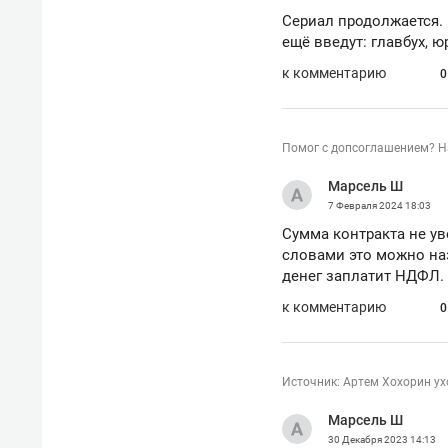
Сериал продолжается. 
ещё введут: главбух, ю
к комментарию
0
Помог с допсоглашением? Н
Марсель Ш
7 Февраля 2024
18:03
Сумма контракта не у
словами это можно наз
денег заплатит НДФЛ.
к комментарию
0
Источник: Артем Хохорин ух
Марсель Ш
30 Декабря 2023
14:13