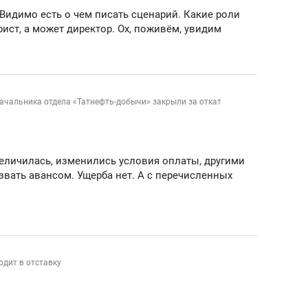
состоянием как основа
Видимо есть о чем писать сценарий. Какие роли
антихрупких команд
рист, а может директор. Ох, поживём, увидим
ачальника отдела «Татнефть-добычи» закрыли за откат
величилась, изменились условия оплаты, другими
вать авансом. Ущерба нет. А с перечисленных
одит в отставку