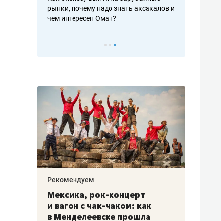
рафакте,
рынки, почему надо знать аксакалов и
о трехкратно
кредитов
чем интересен Оман?
клиентах и ч
Рекомендуем
Рекоме
ой
Мексика, рок-концерт
«Прор
и вагон с чак-чаком: как
30 ме
еским
в Менделеевске прошла
лечит