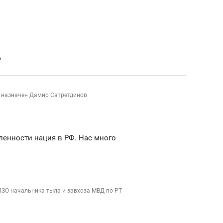
ов и
о трехкратном росте цен, дотошных
школьной формы о конт
клиентах и чудных запросах мастеров
налогах и развитии без 
6
Т назначен Дамир Сатретдинов
сленности нация в РФ. Нас много
ндуем
Рекомендуем
ИЗО начальника тыла и завхоза МВД по РТ
мер до квартиры и Face
Опыт выживания в дик
сто ключа: какой будет
природе, работа
асность в ЖК «Нова»
с ментальным и физич