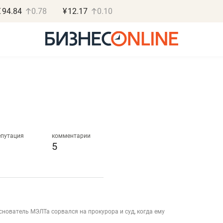
€
94.84
0.78
¥
12.17
0.10
Роман Ободец
Дарья С
«Готовые решения»
«Бросско
епутация
комментарии
5
«Мне лучше
«Мама говорил
не заработать вообще,
помогает отвл
чем потерять
от болезни, чу
репутацию»
себя живой»
снователь МЭЛТа сорвался на прокурора и суд, когда ему
Владелец отделочной фирмы
Наследница бизнеса по 