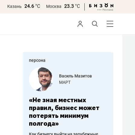
24.6
°С
23.3
°С
Казань
Москва
персона
еменова
Василь Мазитов
»
МАРТ
а: работа
«Не зная местных
«Мне лу
ечься
правил, бизнес может
не зара
вствовать
потерять минимум
чем пот
полгода»
репутац
пошиву
Как бизнесу выйти на зарубежные
Владелец от