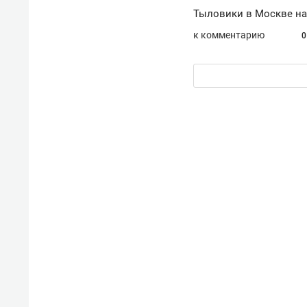
Тыловики в Москве на
к комментарию
0