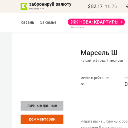
забронируй валюту
$
82.17
0.76
Казань
Закамье
Марсель Ш
на сайте 2 года 7 месяцев
Василь Мазитов
МАРТ
место в рейтинге
р
∞
0
«Не зная местных
правил, бизнес может
личные данные
потерять минимум
полгода»
комментарии
«Идите вы на… Клоуны»: соо
Как бизнесу выйти на зарубежные
запросили 5 лет колонии