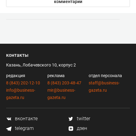
комментарии
контакты
Казань, Лобачевского 10, корпус 2
редакция
реклама
отдел персонала
8 (843) 202-12-10
8 (843) 203-48-47
staff@business-
info@business-
mir@business-
gazeta.ru
gazeta.ru
gazeta.ru
вконтакте
twitter
telegram
дзен