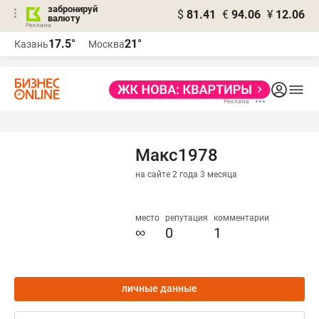
забронируй
$
81.41
€
94.06
¥
12.06
валюту
17.5°
21°
Казань
Москва
Макс1978
на сайте 2 года 3 месяца
место
репутация
комментарии
∞
0
1
личные данные