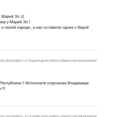
ов и
о трехкратном росте цен, дотошных
школьной формы о конт
клиентах и чудных запросах мастеров
налогах и развитии без 
Марий Эл ;((
мер у Марий Эл !
 о своей народе , а нас оставили одних с бедой
кую достройку!»: в Госдуме дали советы обманутым ижээсникам
Республики !! Исполните поручение Владимира
!!!
ндуем
Рекомендуем
мер до квартиры и Face
Опыт выживания в дик
сто ключа: какой будет
природе, работа
асность в ЖК «Нова»
с ментальным и физич
кую достройку!»: в Госдуме дали советы обманутым ижээсникам