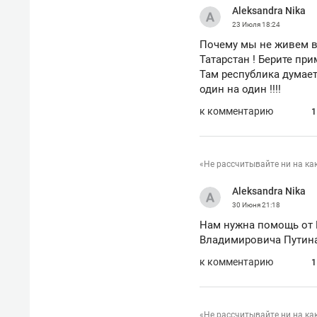
Aleksandra Nika
рынки, почему надо знать аксакал
чем интересен Оман?
23 Июля
18:24
Почему мы не живем в 
Татарстан ! Берите при
Там республика думает
один на один !!!!
к комментарию
1
«Не рассчитывайте ни на ка
Aleksandra Nika
30 Июня
21:18
Нам нужна помощь от 
Владимировича Путина 
Рекомендуем
Рекоме
к комментарию
1
Как ГК «МИР ГРУПП» и ВТБ
150 ка
создают оазис жилого
ID вме
комфорта под Казанью
безоп
«Не рассчитывайте ни на ка