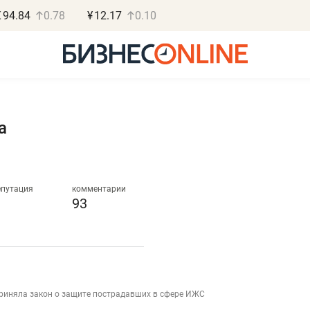
€
94.84
0.78
¥
12.17
0.10
a
Роман Ободец
Дарья С
«Готовые решения»
«Бросско
епутация
комментарии
93
«Мне лучше
«Мама говорил
не заработать вообще,
помогает отвл
чем потерять
от болезни, чу
репутацию»
себя живой»
приняла закон о защите пострадавших в сфере ИЖС
Владелец отделочной фирмы
Наследница бизнеса по 