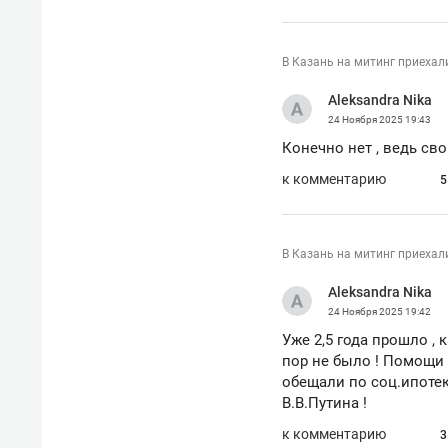
В Казань на митинг приехал
Aleksandra Nika
24 Ноября 2025
19:43
Конечно нет , ведь св
к комментарию
5
В Казань на митинг приехал
Aleksandra Nika
24 Ноября 2025
19:42
Уже 2,5 года прошло , 
пор не было ! Помощи 
обещали по соц.ипотек
В.В.Путина !
к комментарию
3