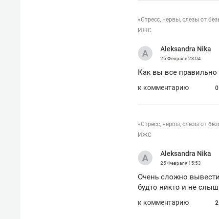
«Стресс, нервы, слезы от бе
ИЖС
Aleksandra Nika
25 Февраля
23:04
Как вы все правильно 
к комментарию
0
«Стресс, нервы, слезы от бе
ИЖС
Aleksandra Nika
25 Февраля
15:53
Очень сложно вывести 
будто никто и не слыши
к комментарию
2