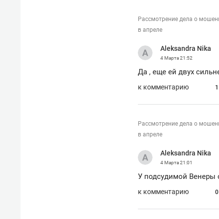
Рассмотрение дела о мошен
в апреле
Aleksandra Nika
4 Марта
21:52
Да , еще ей двух силь
к комментарию
1
Рассмотрение дела о мошен
в апреле
Aleksandra Nika
4 Марта
21:01
У подсудимой Венеры 
к комментарию
0