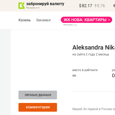
забронируй валюту
$
82.17
0.76
Казань
Закамье
Aleksandra Nik
на сайте 2 года 2 месяца
Василь Мазитов
МАРТ
место в рейтинге
р
∞
0
«Не зная местных
правил, бизнес может
личные данные
потерять минимум
полгода»
комментарии
Марий Эл первой в России 
Как бизнесу выйти на зарубежные