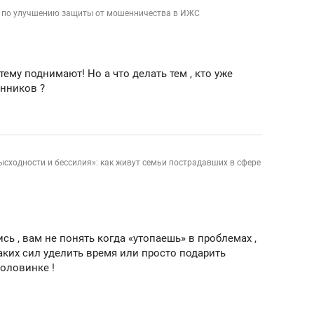
 по улучшению защиты от мошенничества в ИЖС
 тему поднимают! Но а что делать тем , кто уже
енников ?
зысходности и бессилия»: как живут семьи пострадавших в сфере
сь , вам не понять когда «утопаешь» в проблемах ,
каких сил уделить время или просто подарить
оловинке !