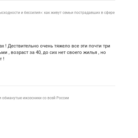
зысходности и бессилия»: как живут семьи пострадавших в сфере
ах ! Дествительно очень тяжело все эти почти три
ми , возраст за 40, до сих нет своего жилья , но
т !
и обманутые ижээсники со всей России