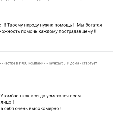
состоянием как основа
антихрупких команд
 !!! Твоему народу нужна помощь !! Мы богатая
можность помочь каждому пострадавшему !!!
ничестве в ИЖС компании «Таунхаусы и дома» стартует
, Утомбаев как всегда усмехался всем
лицо !
а себя очень высокомерно !