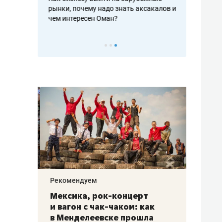
рафакте,
рынки, почему надо знать аксакалов и
о трехкратно
кредитов
чем интересен Оман?
клиентах и ч
Рекомендуем
Рекоме
ой
Мексика, рок-концерт
«Прор
и вагон с чак-чаком: как
30 ме
еским
в Менделеевске прошла
лечит