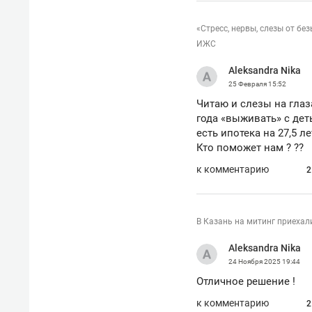
«Стресс, нервы, слезы от бе
ИЖС
Aleksandra Nika
25 Февраля
15:52
Читаю и слезы на глаз
года «выживать» с деть
есть ипотека на 27,5 ле
Кто поможет нам ? ??
к комментарию
2
В Казань на митинг приехал
Aleksandra Nika
24 Ноября 2025
19:44
Отличное решение !
к комментарию
2