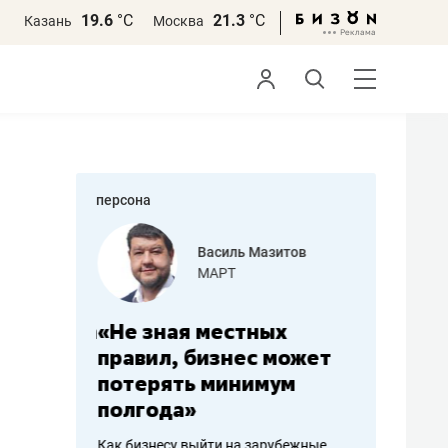
19.6
°С
21.3
°С
Казань
Москва
персона
еменова
Василь Мазитов
»
МАРТ
а: работа
«Не зная местных
«Мне лу
ечься
правил, бизнес может
не зара
вствовать
потерять минимум
чем пот
полгода»
репутац
пошиву
Как бизнесу выйти на зарубежные
Владелец от