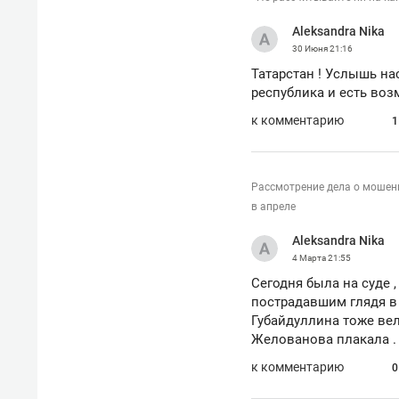
Aleksandra Nika
30 Июня
21:16
Татарстан ! Услышь нас
республика и есть воз
к комментарию
1
Рассмотрение дела о мошен
в апреле
Aleksandra Nika
4 Марта
21:55
Сегодня была на суде 
пострадавшим глядя в 
Губайдуллина тоже вел
Желованова плакала .
к комментарию
0