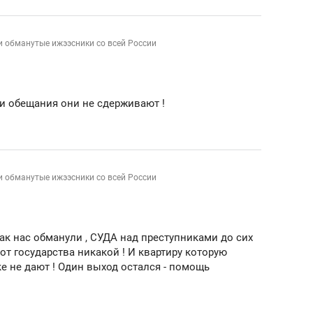
и обманутые ижээсники со всей России
ои обещания они не сдерживают !
и обманутые ижээсники со всей России
как нас обманули , СУДА над преступниками до сих
от государства никакой ! И квартиру которую
е не дают ! Один выход остался - помощь