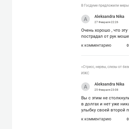
В Госдуме предложили меры
Aleksandra Nika
27 Февраля
22:26
Очень хорошо , что эту
пострадал от рук мош
к комментарию
0
«Стресс, нервы, слезы от бе
ИЖС
Aleksandra Nika
25 Февраля
23:08
Вы с этим не столкнули
в долгах и нет уже ни
улыбку своей второй п
к комментарию
0