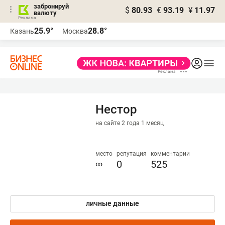
забронируй
$
80.93
€
93.19
¥
11.97
валюту
25.9°
28.8°
Казань
Москва
Нестор
на сайте 2 года 1 месяц
место
репутация
комментарии
∞
0
525
личные данные