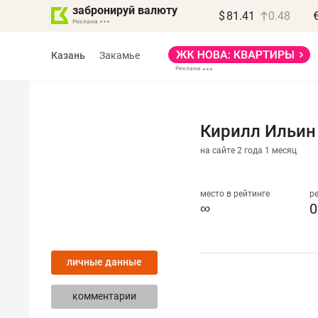
забронируй валюту
$
81.41
0.48
Казань
Закамье
Кирилл Ильин
на сайте 2 года 1 месяц
Василь Мазитов
МАРТ
место в рейтинге
р
∞
0
«Не зная местных
правил, бизнес может
личные данные
потерять минимум
полгода»
комментарии
Как бизнесу выйти на зарубежные