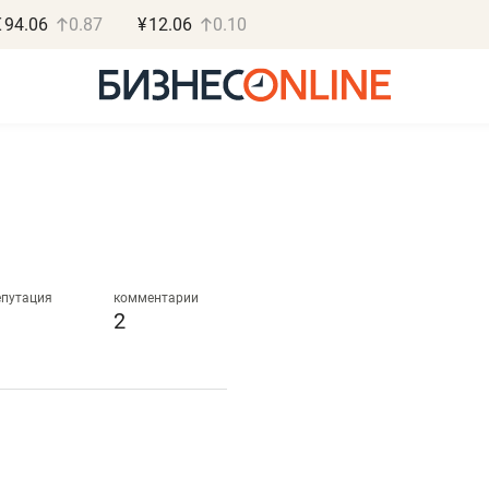
€
94.06
0.87
¥
12.06
0.10
Роман Ободец
Дарья С
«Готовые решения»
«Бросско
епутация
комментарии
2
«Мне лучше
«Мама говорил
не заработать вообще,
помогает отвл
чем потерять
от болезни, чу
репутацию»
себя живой»
Владелец отделочной фирмы
Наследница бизнеса по 