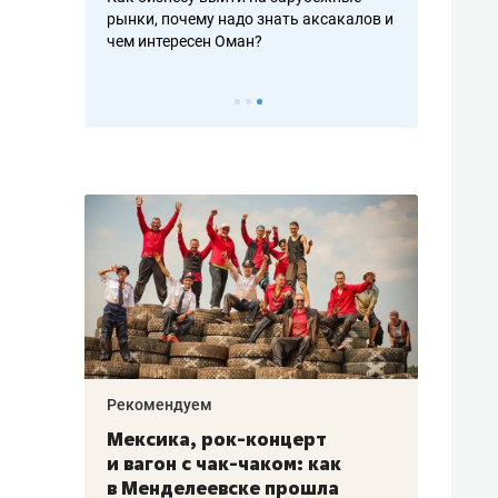
рафакте,
рынки, почему надо знать аксакалов и
о трехкратно
кредитов
чем интересен Оман?
клиентах и ч
Рекомендуем
Рекоме
ой
Мексика, рок-концерт
«Прор
и вагон с чак-чаком: как
30 ме
еским
в Менделеевске прошла
лечит