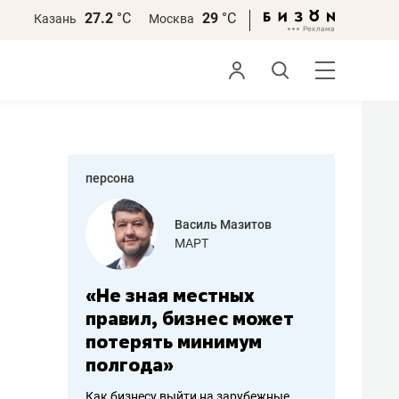
27.2
°С
29
°С
Казань
Москва
персона
еменова
Василь Мазитов
»
МАРТ
а: работа
«Не зная местных
«Мне лу
ечься
правил, бизнес может
не зара
вствовать
потерять минимум
чем пот
полгода»
репутац
пошиву
Как бизнесу выйти на зарубежные
Владелец от