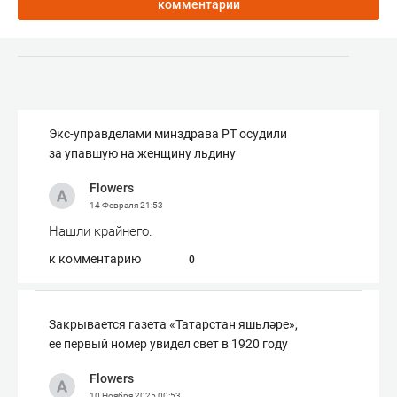
комментарии
Экс-управделами минздрава РТ осудили
за упавшую на женщину льдину
Flowers
14 Февраля
21:53
Нашли крайнего.
к комментарию
0
Закрывается газета «Татарстан яшьләре»,
ее первый номер увидел свет в 1920 году
Flowers
10 Ноября 2025
00:53