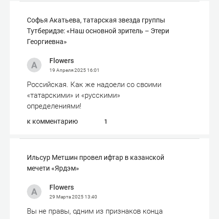
Софья Акатьева, татарская звезда группы
Тутберидзе: «Наш основной зритель – Этери
Георгиевна»
Flowers
19 Апреля 2025
16:01
Российская. Как же надоели со своими
«татарскими» и «русскими»
определениями!
к комментарию
1
Ильсур Метшин провел ифтар в казанской
мечети «Ярдэм»
Flowers
29 Марта 2025
13:40
Вы не правы, одним из признаков конца