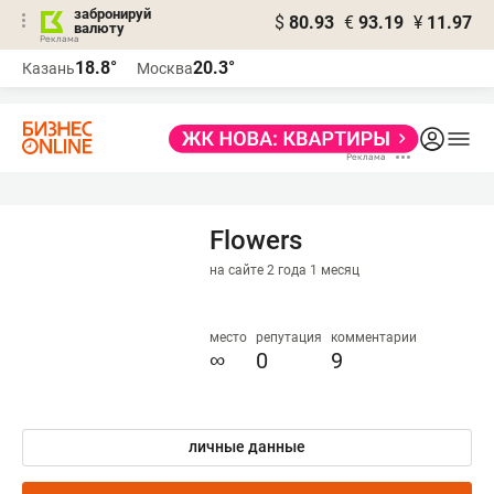
забронируй
$
80.93
€
93.19
¥
11.97
валюту
18.8°
20.3°
Казань
Москва
Flowers
на сайте 2 года 1 месяц
место
репутация
комментарии
∞
0
9
личные данные