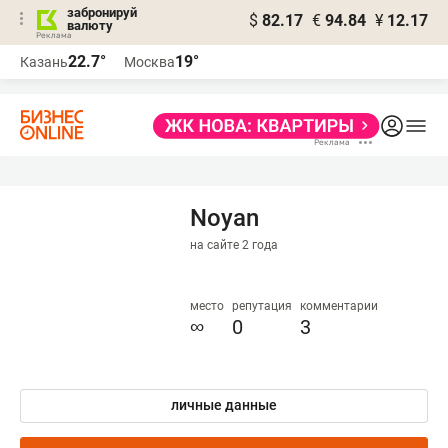
забронируй
$
82.17
€
94.84
¥
12.17
валюту
22.7°
19°
Казань
Москва
Noyan
на сайте 2 года
место
репутация
комментарии
∞
0
3
личные данные