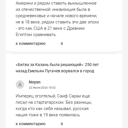
Америки и рядом ставить вымышленное
из отечественной: инквизиция была в
средневековье и начале нового времени,
не в 18 веке, рядом ставить эти две эпохи
- это как США в 21 веке с Древним
Египтом сравнивать.
к комментарию
0
«Битва за Казань была решающей»: 250 лет
назад Емельян Пугачев ворвался в город
Noyan
22 Июля 2024
18:32
Имперец оголтелый, Саиф Сараи еще
писал на стартатарском. Без разницы,
когда кто как себя называл, русская
нация тоже в 19 веке появилась.
к комментарию
0