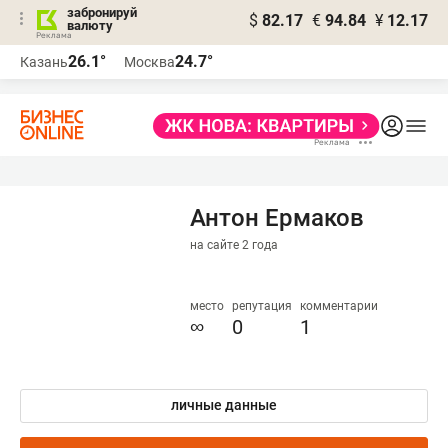
забронируй
$
82.17
€
94.84
¥
12.17
валюту
26.1°
24.7°
Казань
Москва
Антон Ермаков
на сайте 2 года
место
репутация
комментарии
∞
0
1
личные данные