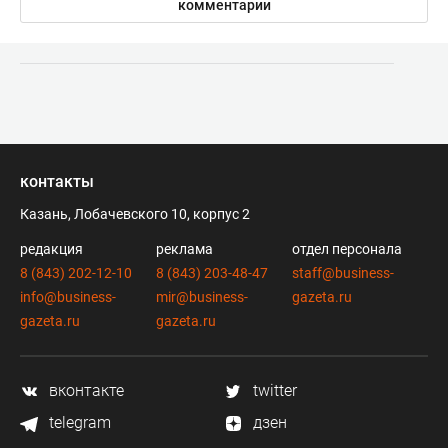
комментарии
контакты
Казань, Лобачевского 10, корпус 2
редакция
реклама
отдел персонала
8 (843) 202-12-10
8 (843) 203-48-47
staff@business-
info@business-
mir@business-
gazeta.ru
gazeta.ru
gazeta.ru
вконтакте
twitter
telegram
дзен