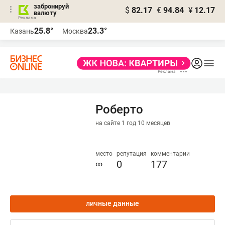
забронируй
$
82.17
€
94.84
¥
12.17
валюту
25.8°
23.3°
Казань
Москва
Роберто
на сайте 1 год 10 месяцев
место
репутация
комментарии
∞
0
177
личные данные