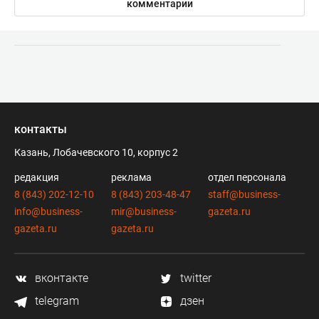
комментарии
контакты
Казань, Лобачевского 10, корпус 2
редакция
реклама
отдел персонала
8 (843) 202-12-10
8 (843) 203-48-47
staff@business-
info@business-
mir@business-
gazeta.ru
gazeta.ru
gazeta.ru
вконтакте
twitter
telegram
дзен