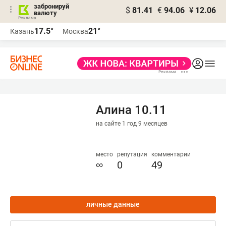
забронируй
$
81.41
€
94.06
¥
12.06
валюту
17.5°
21°
Казань
Москва
Алина 10.11
на сайте 1 год 9 месяцев
место
репутация
комментарии
∞
0
49
личные данные