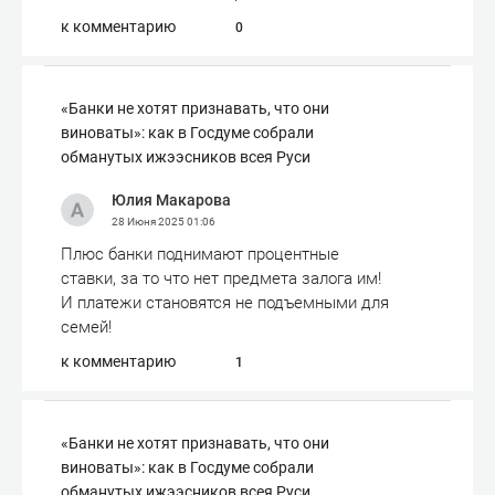
к комментарию
0
«Банки не хотят признавать, что они
виноваты»: как в Госдуме собрали
обманутых ижээсников всея Руси
Юлия Макарова
28 Июня 2025
01:06
Плюс банки поднимают процентные
ставки, за то что нет предмета залога им!
И платежи становятся не подъемными для
семей!
к комментарию
1
«Банки не хотят признавать, что они
виноваты»: как в Госдуме собрали
обманутых ижээсников всея Руси