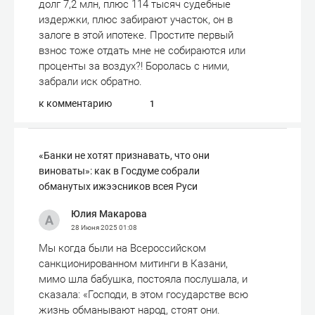
долг 7,2 млн, плюс 114 тысяч судебные
издержки, плюс забирают участок, он в
залоге в этой ипотеке. Простите первый
взнос тоже отдать мне не собираются или
проценты за воздух?! Боролась с ними,
забрали иск обратно.
к комментарию
1
«Банки не хотят признавать, что они
виноваты»: как в Госдуме собрали
обманутых ижээсников всея Руси
Юлия Макарова
28 Июня 2025
01:08
Мы когда были на Всероссийском
санкционированном митинги в Казани,
мимо шла бабушка, постояла послушала, и
сказала: «Господи, в этом государстве всю
жизнь обманывают народ, стоят они.