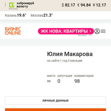
забронируй
$
82.17
€
94.84
¥
12.17
валюту
19.6°
21.3°
Казань
Москва
Юлия Макарова
на сайте 1 год 9 месяцев
место
репутация
комментарии
∞
0
98
личные данные