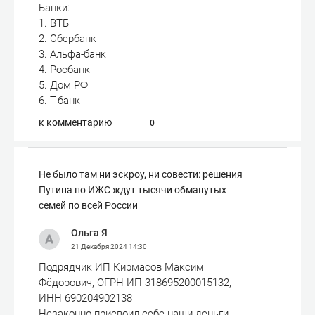
Банки:
1. ВТБ
2. Сбербанк
3. Альфа-банк
4. Росбанк
5. Дом РФ
6. Т-банк
к комментарию
0
Не было там ни эскроу, ни совести: решения
Путина по ИЖС ждут тысячи обманутых
семей по всей России
Ольга Я
21 Декабря 2024
14:30
Подрядчик ИП Кирмасов Максим
Фёдорович, ОГРН ИП 318695200015132,
ИНН 690204902138
Незаконно присвоил себе наши деньги,