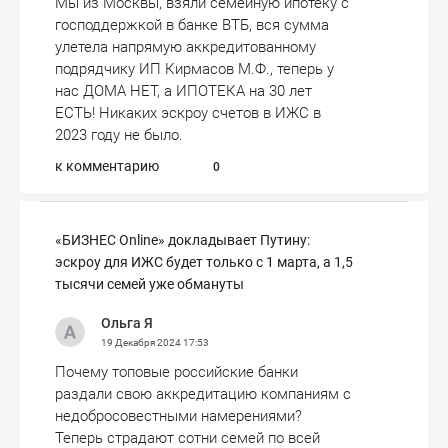
Мы из Москвы, взяли семейную ипотеку с
господдержкой в банке ВТБ, вся сумма
улетела напрямую аккредитованному
подрядчику ИП Кирмасов М.Ф., теперь у
нас ДОМА НЕТ, а ИПОТЕКА на 30 лет
ЕСТЬ! Никаких эскроу счетов в ИЖС в
2023 году не было.
к комментарию
0
«БИЗНЕС Online» докладывает Путину:
эскроу для ИЖС будет только с 1 марта, а 1,5
тысячи семей уже обмануты
Ольга Я
19 Декабря 2024
17:53
Почему топовые российские банки
раздали свою аккредитацию компаниям с
недобросовестными намерениями?
Теперь страдают сотни семей по всей