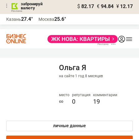
забронируй
$
82.17
€
94.84
¥
12.17
валюту
27.4°
25.6°
Казань
Москва
Ольга Я
на сайте 1 год 8 месяцев
место
репутация
комментарии
∞
0
19
личные данные