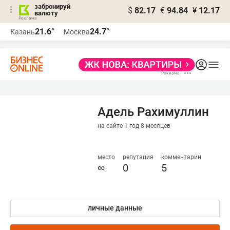
забронируй
$
82.17
€
94.84
¥
12.17
валюту
21.6°
24.7°
Казань
Москва
Адель Рахимуллин
на сайте 1 год 8 месяцев
место
репутация
комментарии
∞
0
5
личные данные