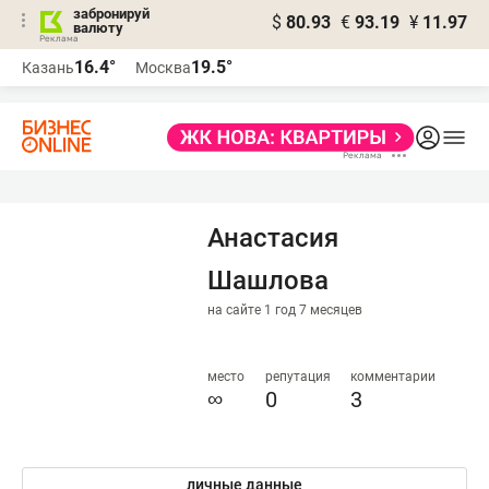
забронируй
$
80.93
€
93.19
¥
11.97
валюту
16.4°
19.5°
Казань
Москва
Анастасия
Шашлова
на сайте 1 год 7 месяцев
место
репутация
комментарии
∞
0
3
личные данные