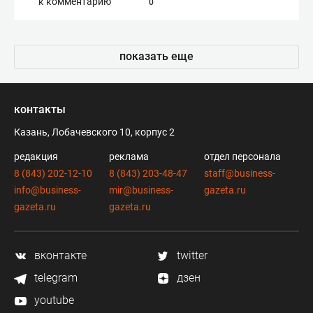
к комментарию
0
показать еще
контакты
Казань, Лобачевского 10, корпус 2
редакция
реклама
отдел персонала
8 (843) 202-12-10
8 (843) 203-48-47
staff@business-
info@business-
mir@business-
gazeta.ru
gazeta.ru
gazeta.ru
вконтакте
twitter
telegram
дзен
youtube