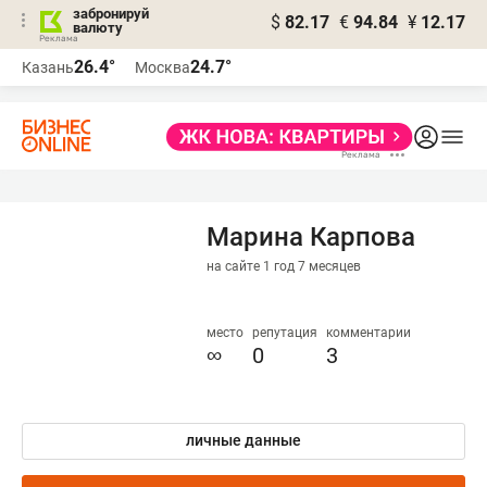
забронируй
$
82.17
€
94.84
¥
12.17
валюту
26.4°
24.7°
Казань
Москва
Марина Карпова
на сайте 1 год 7 месяцев
место
репутация
комментарии
∞
0
3
личные данные