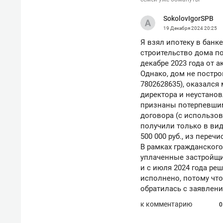
SokolovIgorSPB
19 Декабря 2024
20:25
Я взял ипотеку в банк
строительство дома п
декабре 2023 года от 
Однако, дом не постро
7802628635), оказалс
директора и неустано
признаны потерпевшим
договора (с использов
получили только в вид
500 000 руб., из переч
В рамках гражданского
уплаченные застройщик
и с июля 2024 года реш
исполнено, потому чт
Рекомендуем
Рекоме
обратилась с заявлен
ВТБ
150 камер до квартиры и Face
Опыт 
к комментарию
0
ID вместо ключа: какой будет
приро
безопасность в ЖК «Нова»
с мен