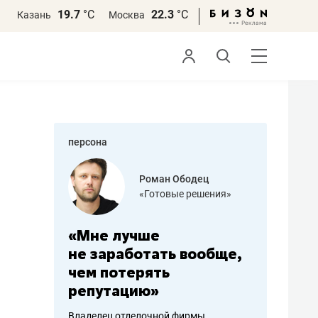
19.7
°С
22.3
°С
Казань
Москва
персона
азитов
Роман Ободец
«Готовые решения»
ных
«Мне лучше
«Мама г
 может
не заработать вообще,
помогае
мум
чем потерять
от болез
репутацию»
себя жи
арубежные
Владелец отделочной фирмы
Наследница б