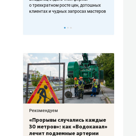
ть аксакалов и
о трехкратном росте цен, дотошных
школьной фор
клиентах и чудных запросах мастеров
налогах и раз
Рекомендуем
Рекоме
«Прорывы случались каждые
Не то
к
30 метров»: как «Водоканал»
гастр
а
лечит подземные артерии
задае