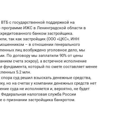
рынки, почему надо зна
чем интересен Оман?
е ВТБ с государственной поддержкой на
о программе ИЖС в Ленинградской области в
аккредитованного банком застройщика.
или, так как застройщик (ООО «ЦКС», ИНН
я мошенником – в отношении генерального
вленных лиц возбуждено уголовное дело, мы
и. По договору мы заплатили 90% от цены
анием счета эскроу), а встречное исполнение
е фундамента, который по смете составляет менее
исленных 5.2 млн.
 спора суд решил взыскать денежные средства,
у, но на счетах у компании денежных средств нет
ение суда не исполняется и, вероятно, не будет
о Федеральная налоговая служба России
ндуем
Рекомендуем
ие о признании застройщика банкротом.
выживания в дикой
Мексика, рок-концерт
де, работа
и вагон с чак-чаком: ка
тальным и физическим
в Менделеевске прошл