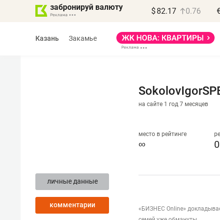
забронируй валюту
$
82.17
0.76
Казань
Закамье
SokolovIgorSP
на сайте 1 год 7 месяцев
место в рейтинге
р
∞
0
личные данные
комментарии
«БИЗНЕС Online» докладывает
семей уже обмануты