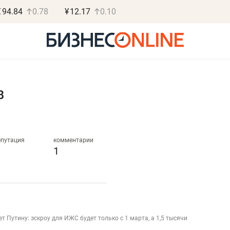
€
94.84
0.78
¥
12.17
0.10
B
Василь М
МАРТ
епутация
комментарии
1
«Не зная мест
правил, бизнес
потерять мини
полгода»
 Путину: эскроу для ИЖС будет только с 1 марта, а 1,5 тысячи
Как бизнесу выйти на з