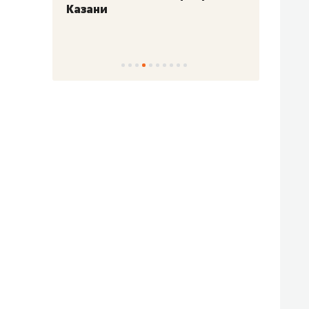
Казани
набер